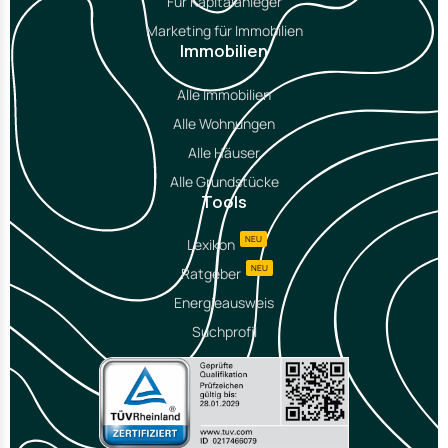
Für Kapitalanleger
Marketing für Immobilien
Immobilien
Alle Immobilien
Alle Wohnungen
Alle Häuser
Alle Grundstücke
Tools
NEU
Lexikon
NEU
Ratgeber
Energieausweis
Suchprofil