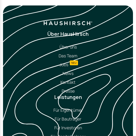
Über HausHirsch
Über uns
Das Team
NEU
Jobs
News
Kontakt
Presse
Leistungen
Für Eigentümer
Für Bauträger
Für Investoren