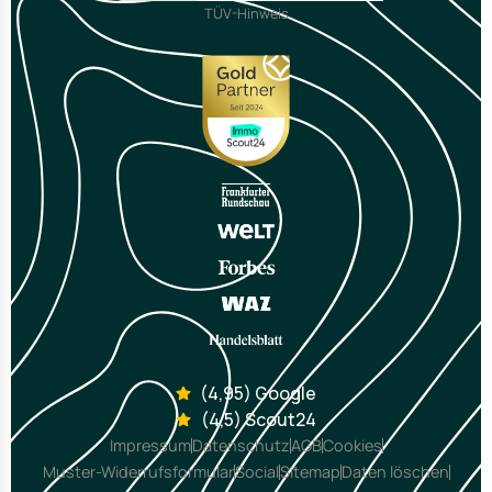
TÜV-Hinweis
(4,95) Google
(4,5) Scout24
Impressum
Datenschutz
AGB
Cookies
Muster-Widerrufsformular
Social
Sitemap
Daten löschen