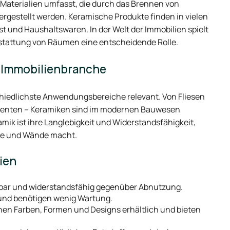
on Materialien umfasst, die durch das Brennen von
gestellt werden. Keramische Produkte finden in vielen
und Haushaltswaren. In der Welt der Immobilien spielt
stattung von Räumen eine entscheidende Rolle.
r Immobilienbranche
chiedlichste Anwendungsbereiche relevant. Von Fliesen
lementen – Keramiken sind im modernen Bauwesen
amik ist ihre Langlebigkeit und Widerstandsfähigkeit,
äge und Wände macht.
ien
tbar und widerstandsfähig gegenüber Abnutzung.
 und benötigen wenig Wartung.
hen Farben, Formen und Designs erhältlich und bieten