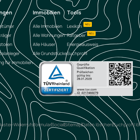
ungen
Immobilien
Tools
NEU
entümer
Alle Immobilien
Lexikon
NEU
träger
Alle Wohnungen
Ratgeber
storen
Alle Häuser
Energieausweis
talanleger
Alle Grundstücke
Suchprofil
ng für Immobilien
TÜV-Hinweis
uster-Widerrufsformular
Social
Sitemap
Daten löschen
Suchprofil l