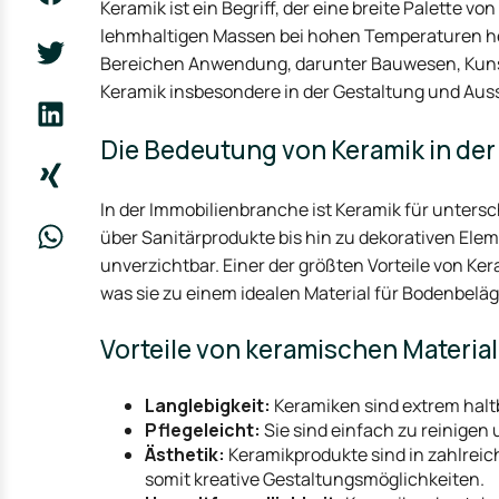
Keramik ist ein Begriff, der eine breite Palette v
lehmhaltigen Massen bei hohen Temperaturen her
Bereichen Anwendung, darunter Bauwesen, Kunst 
Keramik insbesondere in der Gestaltung und Aus
Die Bedeutung von Keramik in de
In der Immobilienbranche ist Keramik für unters
über Sanitärprodukte bis hin zu dekorativen E
unverzichtbar. Einer der größten Vorteile von Ker
was sie zu einem idealen Material für Bodenbel
Vorteile von keramischen Material
Langlebigkeit:
Keramiken sind extrem hal
Pflegeleicht:
Sie sind einfach zu reinigen
Ästhetik:
Keramikprodukte sind in zahlreic
somit kreative Gestaltungsmöglichkeiten.