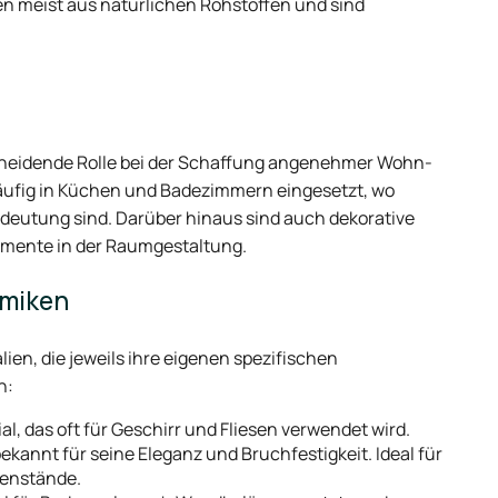
 meist aus natürlichen Rohstoffen und sind
tscheidende Rolle bei der Schaffung angenehmer Wohn-
äufig in Küchen und Badezimmern eingesetzt, wo
deutung sind. Darüber hinaus sind auch dekorative
emente in der Raumgestaltung.
amiken
ien, die jeweils ihre eigenen spezifischen
n:
l, das oft für Geschirr und Fliesen verwendet wird.
bekannt für seine Eleganz und Bruchfestigkeit. Ideal für
genstände.