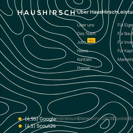
Über HausHirsch
Leist
Über uns
Für Eig
Das Team
Für Bau
NEU
Jobs
Für Inve
News
Für Kapi
Kontakt
Marketi
Presse
(4,95) Google
Impressum
Datenschutz
AGB
Cookies
M
(4,5) Scout24