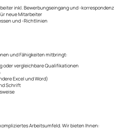
rbeiter inkl. Bewerbungseingang und -korrespondenz
r neue Mitarbeiter
essen und -Richtlinien
onen und Fähigkeiten mitbringt:
oder vergleichbare Qualifikationen
h
ondere Excel und Word)
nd Schrift
tsweise
ompliziertes Arbeitsumfeld. Wir bieten Ihnen: