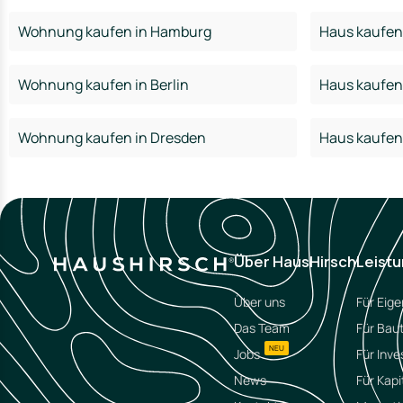
Wohnung kaufen in Hamburg
Haus kaufen
Wohnung kaufen in Berlin
Haus kaufen 
Wohnung kaufen in Dresden
Haus kaufen
Über HausHirsch
Leist
Über uns
Für Eig
Das Team
Für Bau
NEU
Jobs
Für Inve
News
Für Kapi