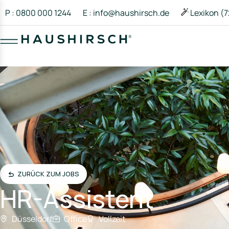
P : 0800 000 1244
E : info@haushirsch.de
Lexikon (7
ZURÜCK ZUM JOBS
HR-Assistent
Düsseldorf
Office
Vollzeit