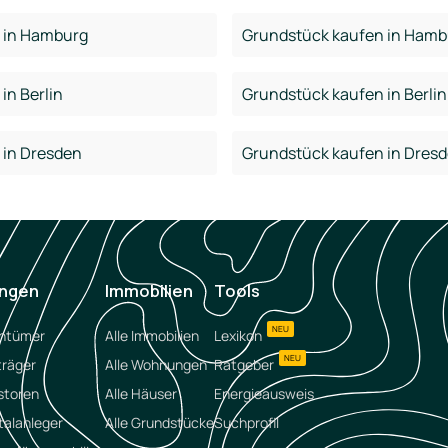
 in Hamburg
Grundstück kaufen in Hamb
in Berlin
Grundstück kaufen in Berlin
 in Dresden
Grundstück kaufen in Dres
ungen
Immobilien
Tools
NEU
entümer
Alle Immobilien
Lexikon
NEU
träger
Alle Wohnungen
Ratgeber
storen
Alle Häuser
Energieausweis
talanleger
Alle Grundstücke
Suchprofil