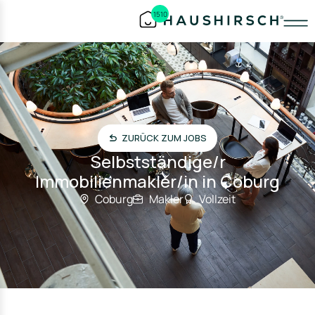
1510
ZURÜCK ZUM JOBS
Selbstständige/r
Immobilienmakler/in in Coburg
Coburg
Makler
Vollzeit