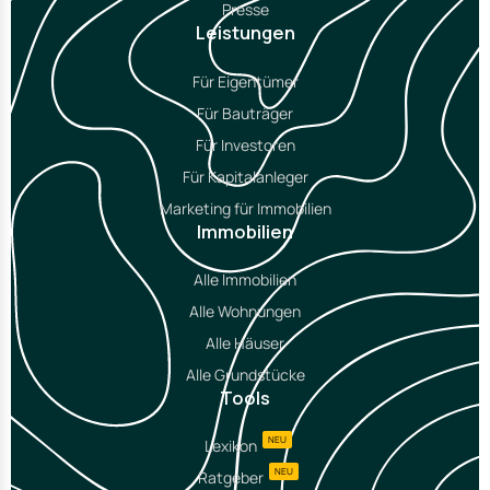
Presse
Leistungen
Für Eigentümer
Für Bauträger
Für Investoren
Für Kapitalanleger
Marketing für Immobilien
Immobilien
Alle Immobilien
Alle Wohnungen
Alle Häuser
Alle Grundstücke
Tools
NEU
Lexikon
NEU
Ratgeber