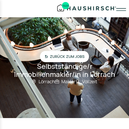
1509
ZURÜCK ZUM JOBS
Selbstständige/r
Immobilienmakler/in in Lörrach
Lörrach
Makler
Vollzeit