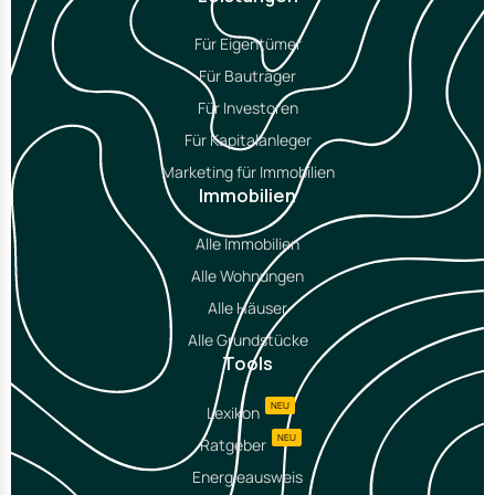
Für Eigentümer
Für Bauträger
Für Investoren
Für Kapitalanleger
Marketing für Immobilien
Immobilien
Alle Immobilien
Alle Wohnungen
Alle Häuser
Alle Grundstücke
Tools
NEU
Lexikon
NEU
Ratgeber
Energieausweis