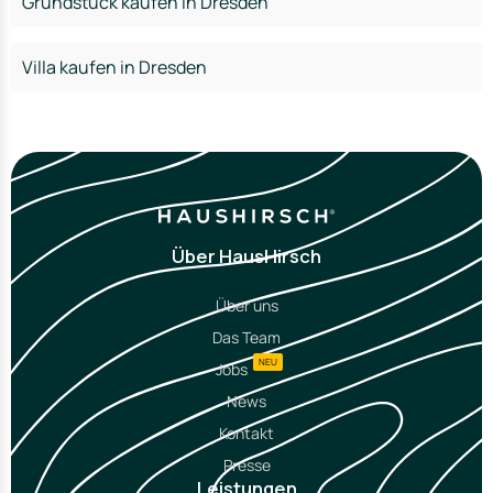
Grundstück kaufen in Dresden
Villa kaufen in Dresden
Über HausHirsch
Über uns
Das Team
NEU
Jobs
News
Kontakt
Presse
Leistungen