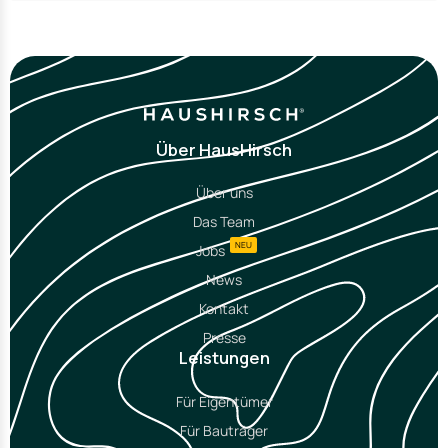
Über HausHirsch
Über uns
Das Team
NEU
Jobs
News
Kontakt
Presse
Leistungen
Für Eigentümer
Für Bauträger