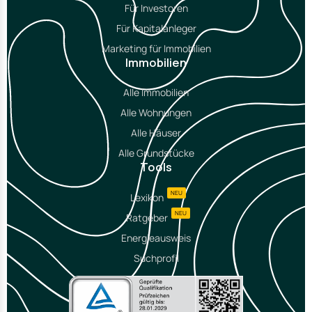
Für Investoren
Für Kapitalanleger
Marketing für Immobilien
Immobilien
Alle Immobilien
Alle Wohnungen
Alle Häuser
Alle Grundstücke
Tools
NEU
Lexikon
NEU
Ratgeber
Energieausweis
Suchprofil