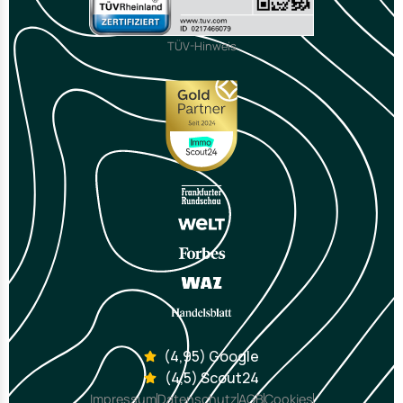
TÜV-Hinweis
(4,95) Google
(4,5) Scout24
Impressum
Datenschutz
AGB
Cookies