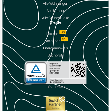
Alle Wohnungen
Alle Häuser
Alle Grundstücke
Tools
NEU
Lexikon
NEU
Ratgeber
Energieausweis
Suchprofil
TÜV-Hinweis