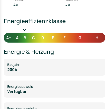
Ja
Ja
Energieeffizienzklasse
A+
A
B
C
D
E
F
G
H
Energie & Heizung
Baujahr
2004
Energieausweis
Verfügbar
Energie­ausweistyp