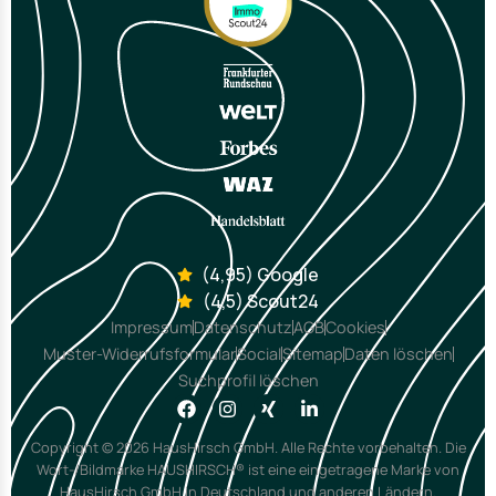
(4,95) Google
(4,5) Scout24
Impressum
Datenschutz
AGB
Cookies
Muster-Widerrufsformular
Social
Sitemap
Daten löschen
Suchprofil löschen
Copyright © 2026 HausHirsch GmbH. Alle Rechte vorbehalten. Die
Wort-/Bildmarke HAUSHIRSCH® ist eine eingetragene Marke von
HausHirsch GmbH in Deutschland und anderen Ländern.