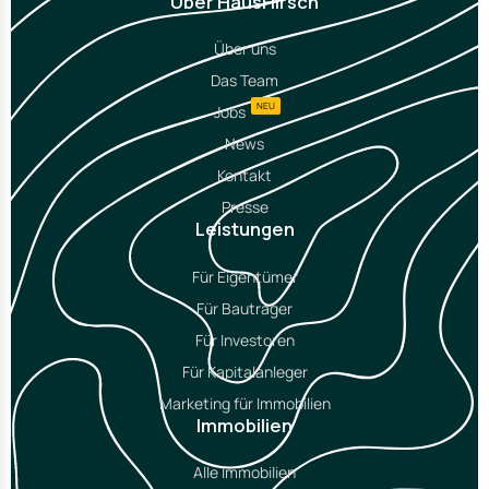
Über HausHirsch
Über uns
Das Team
NEU
Jobs
News
Kontakt
Presse
Leistungen
Für Eigentümer
Für Bauträger
Für Investoren
Für Kapitalanleger
Marketing für Immobilien
Immobilien
Alle Immobilien