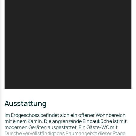
Erdgeschoss mit dem angeschlossenen Garten sind ideal
für entspannte Sommerabende mit Familie und
Freunden.
Der ausgebaute Keller bietet zusätzliche Nutzfläche und
Stauraum, während zwei Außenstellplätze für Komfort
sorgen.
Die 2,5 Zimmer Einliegerwohnung im Souterrain verfügt
über einen separaten Eingang und bietet dadurch ein
hohes Maß an Privatsphäre. Neben einer kleinen
Terrasse gehört ein eigener Gartenanteil zur Wohnung,
der zum Entspannen im Freien einlädt. Die Wohnung
eignet sich ideal für Singles oder Paare, die ein ruhiges
und eigenständiges Wohnen schätzen.
Diese Immobilie eignet sich für Kapitalanleger, da sie
derzeit vermietet ist und eine solide Rendite verspricht.
Ausstattung
Im Erdgeschoss befindet sich ein offener Wohnbereich
mit einem Kamin. Die angrenzende Einbauküche ist mit
modernen Geräten ausgestattet. Ein Gäste-WC mit
Dusche vervollständigt das Raumangebot dieser Etage.