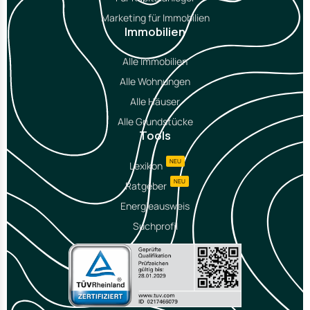
Marketing für Immobilien
Immobilien
Alle Immobilien
Alle Wohnungen
Alle Häuser
Alle Grundstücke
Tools
NEU
Lexikon
NEU
Ratgeber
Energieausweis
Suchprofil