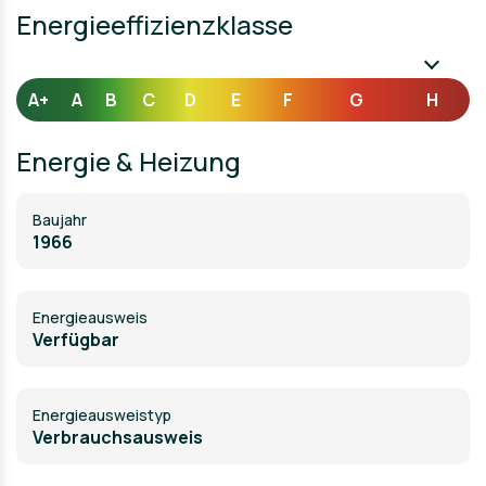
Energieeffizienzklasse
A+
A
B
C
D
E
F
G
H
Energie & Heizung
Baujahr
1966
Energieausweis
Verfügbar
Energie­ausweistyp
Verbrauchsausweis