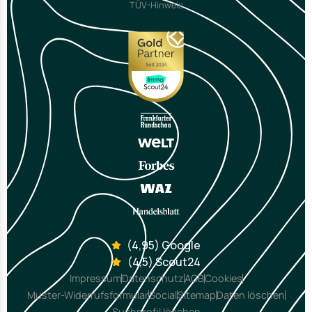
TÜV-Hinweis
(4,95) Google
(4,5) Scout24
Impressum
Datenschutz
AGB
Cookies
Muster-Widerrufsformular
Social
Sitemap
Daten löschen
Suchprofil löschen