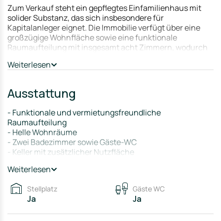
Zum Verkauf steht ein gepflegtes Einfamilienhaus mit
solider Substanz, das sich insbesondere für
Kapitalanleger eignet. Die Immobilie verfügt über eine
großzügige Wohnfläche sowie eine funktionale
Raumaufteilung mit insgesamt acht Zimmern, wodurch
sie langfristig gut vermietbar bleibt. Das Objekt ist bereits
Weiterlesen
vermietet und generiert stabile Mieteinnahmen, was
einen direkten Cashflow ohne Leerstandsrisiko
ermöglicht. Ergänzt wird das Angebot durch ein
Ausstattung
weitläufiges Grundstück sowie zusätzliche Nutzflächen
und Garagen, die den Gesamtwert und die Attraktivität
- Funktionale und vermietungsfreundliche
für Mieter nachhaltig steigern. Perspektivisch bietet das
Raumaufteilung
Objekt Potenzial für Modernisierungen und damit
- Helle Wohnräume
verbundene Wertsteigerungen.
- Zwei Badezimmer sowie Gäste-WC
- Keller mit zusätzlicher Nutzfläche
- Zentralheizung (Öl)
Weiterlesen
- Zwei Stellplätze / Garagen inkl. Stauraum
- Pflegeleichtes Grundstück mit guter Nutzbarkeit
Stellplatz
Gäste WC
Ja
Ja