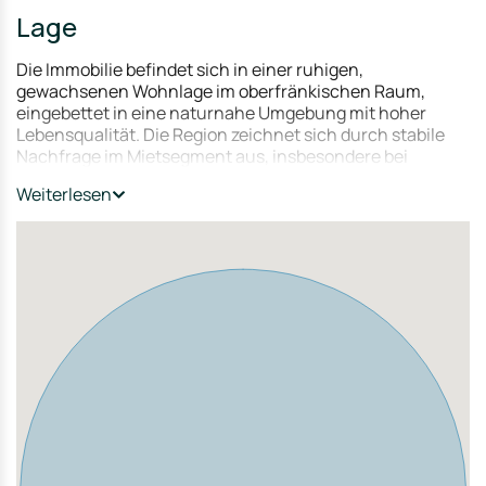
Lage
Die Immobilie befindet sich in einer ruhigen,
gewachsenen Wohnlage im oberfränkischen Raum,
eingebettet in eine naturnahe Umgebung mit hoher
Lebensqualität. Die Region zeichnet sich durch stabile
Nachfrage im Mietsegment aus, insbesondere bei
Familien und Pendlern. Eine gute Anbindung an
Weiterlesen
umliegende Städte sowie die Kombination aus ländlicher
Idylle und funktionierender Infrastruktur machen den
Standort langfristig attraktiv für Kapitalanleger mit Fokus
auf nachhaltige Vermietbarkeit.