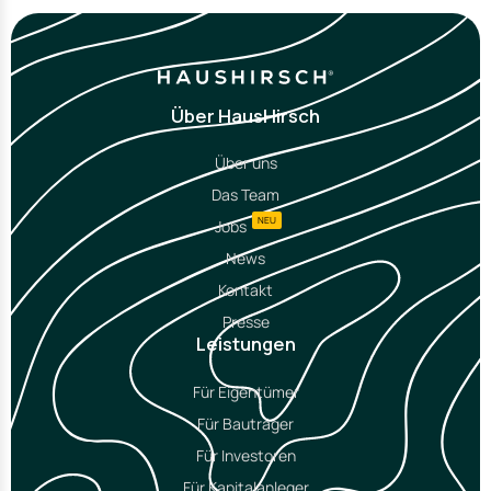
Über HausHirsch
Über uns
Das Team
NEU
Jobs
News
Kontakt
Presse
Leistungen
Für Eigentümer
Für Bauträger
Für Investoren
Für Kapitalanleger