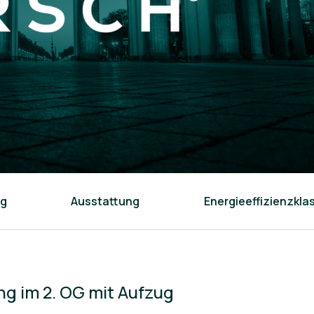
ng
Ausstattung
Energieeffizienzkla
g im 2. OG mit Aufzug