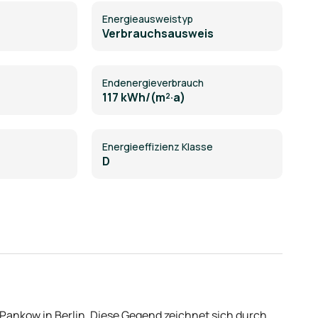
Energie­ausweistyp
Verbrauchsausweis
Endenergieverbrauch
117 kWh/(m²·a)
Energieeffizienz Klasse
D
k Pankow in Berlin. Diese Gegend zeichnet sich durch