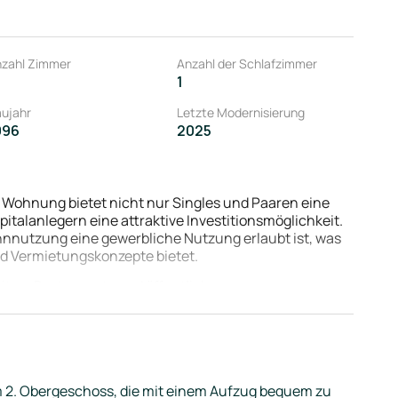
zahl Zimmer
Anzahl der Schlafzimmer
1
ujahr
Letzte Modernisierung
996
2025
 Wohnung bietet nicht nur Singles und Paaren eine
alanlegern eine attraktive Investitionsmöglichkeit.
ohnnutzung eine gewerbliche Nutzung erlaubt ist, was
und Vermietungskonzepte bietet.
eiten, Restaurants und öffentlichen
diese Wohnung zu einem attraktiven Angebot für
 nicht länger und vereinbaren Sie noch heute einen
r Immobilie zu überzeugen!
2. Obergeschoss, die mit einem Aufzug bequem zu