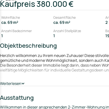
Kaufpreis
380.000 €
Wohnfläche
Gesamtfläche
An
ca. 69 m²
ca. 69 m²
2
Anzahl Badezimmer
Anzahl Stellplätze
Ba
1
1
1
Objektbeschreibung
Herzlich willkommen zu Ihrem neuen Zuhause! Diese stilvolle
gemütliche und moderne Wohnmöglichkeit, sondern auch Kapit
Die Besonderheit dieser Immobilie liegt darin, dass neben W
vielfältige Möglichkeiten für individuelle Gestaltungsideen 
Die zentrale Lage in der Nähe von diversen Einkaufsmöglichk
Verkehrsanbindungen rundet das Gesamtpaket ab und macht 
Weiterlesen
Singles, Paare und Kapitalanleger gleichermaßen. Zögern Sie
Besichtigungstermin, um sich selbst von den Vorzügen diese
Ausstattung
Willkommen in dieser ansprechenden 2-Zimmer-Wohnung im 