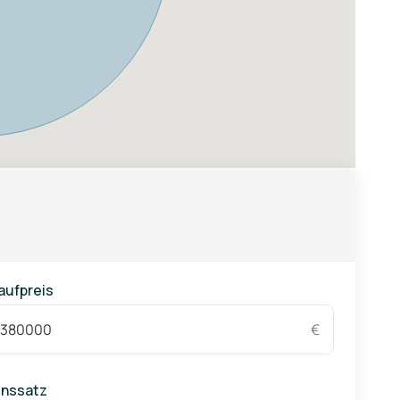
aufpreis
€
inssatz