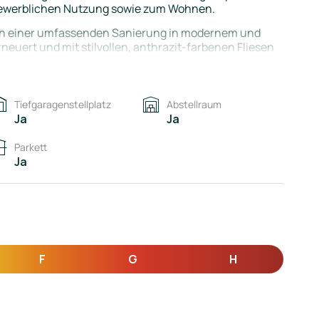
r gewerblichen Nutzung sowie zum Wohnen.
ach einer umfassenden Sanierung in modernem und
neuert und mit stilvollen, anthrazit-farbenen Fliesen
 Wohnräumen wurde ein hochwertiger Laminatboden
iente, das sofort bezugsfertig ist. Ein großzügiges
ogar Bar und ein Schlafzimmer bieten Ihnen
Tiefgaragenstellplatz
Abstellraum
Ja
Ja
keit im Gebäude einen Tiefgaragenstellplatz mit zu
rmöglicht.
Parkett
Ja
F
G
H