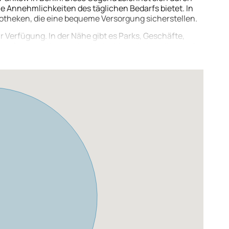
e Annehmlichkeiten des täglichen Bedarfs bietet. In
otheken, die eine bequeme Versorgung sicherstellen.
r Verfügung. In der Nähe gibt es Parks, Geschäfte,
entfernt und bietet eine Vielzahl von kulturellen und
nd, die nächste Haltestelle ist nur wenige Gehminuten
ne schnelle Anbindung an das Straßennetz ermöglicht.