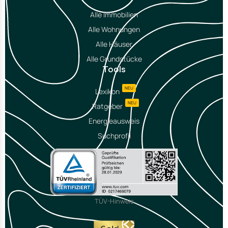
Alle Immobilien
Alle Wohnungen
Alle Häuser
Alle Grundstücke
Tools
NEU
Lexikon
NEU
Ratgeber
Energieausweis
Suchprofil
TÜV-Hinweis