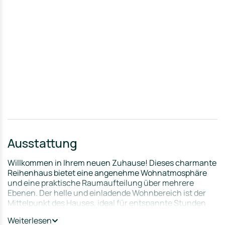
Ausstattung
Willkommen in Ihrem neuen Zuhause! Dieses charmante
Reihenhaus bietet eine angenehme Wohnatmosphäre
und eine praktische Raumaufteilung über mehrere
Ebenen. Der helle und einladende Wohnbereich ist der
Mittelpunkt des Hauses, ideal für entspannte Stunden
mit Familie und Freunden. Die Küche ist funktional
Weiterlesen
geschnitten und bietet ausreichend Platz für Ihre