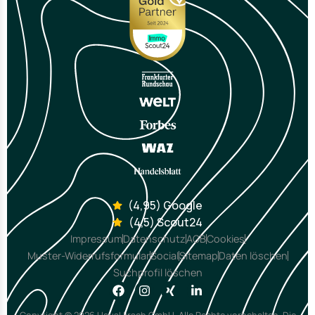
(4,95) Google
(4,5) Scout24
Impressum
Datenschutz
AGB
Cookies
Muster-Widerrufsformular
Social
Sitemap
Daten löschen
Suchprofil löschen