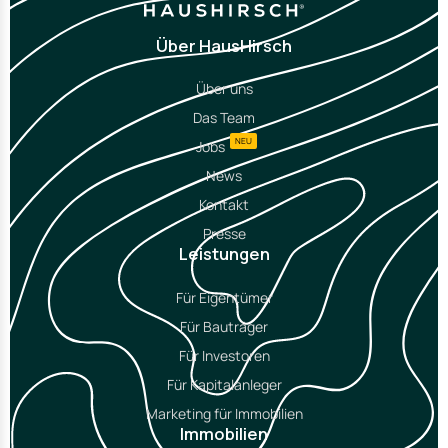
Über HausHirsch
Über uns
Das Team
NEU
Jobs
News
Kontakt
Presse
Leistungen
Für Eigentümer
Für Bauträger
Für Investoren
Für Kapitalanleger
Marketing für Immobilien
Immobilien