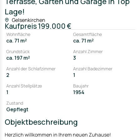
Terrasse, Garten und Garage in Top
Lage!
Gelsenkirchen
Kaufpreis
199.000 €
Wohnfläche
Gesamtfläche
ca. 71 m²
ca. 71 m²
Grundstück
Anzahl Zimmer
ca. 197 m²
3
Anzahl der Schlafzimmer
Anzahl Badezimmer
2
1
Anzahl Stellplätze
Baujahr
1
1954
Zustand
Gepflegt
Objektbeschreibung
Herzlich willkommen in Ihrem neuen Zuhause!