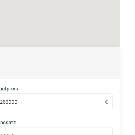
aufpreis
€
inssatz