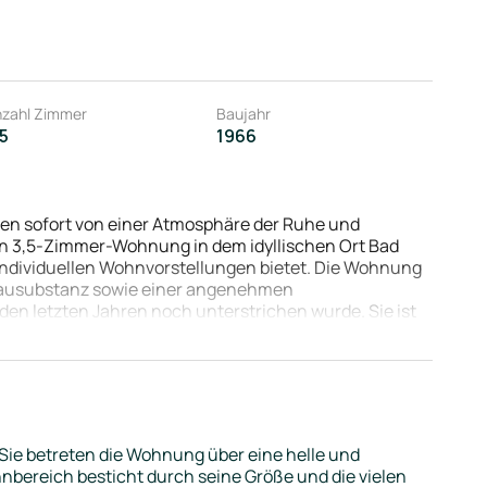
zahl Zimmer
Baujahr
,5
1966
rden sofort von einer Atmosphäre der Ruhe und
ven 3,5-Zimmer-Wohnung in dem idyllischen Ort Bad
 individuellen Wohnvorstellungen bietet. Die Wohnung
 Bausubstanz sowie einer angenehmen
en letzten Jahren noch unterstrichen wurde. Sie ist
en. Aufgrund der gut durchdachten Raumaufteilung mit
 viele gemütliche Stunden freuen. Die hellen Zimmer,
ür ein wohnliches Ambiente. Ein besonderes Highlight
einer umfassenden Renovierung im Jahr 2024 nun
ie entspannte Stunden im Freien verbringen, die Seele
 steht Ihnen ein zusätzlicher, kleiner Küchenbalkon
Sie betreten die Wohnung über eine helle und
natürliches Licht in die Räume fließen, sondern tragen
ohnbereich besticht durch seine Größe und die vielen
eizung garantiert Ihnen zudem eine effiziente und