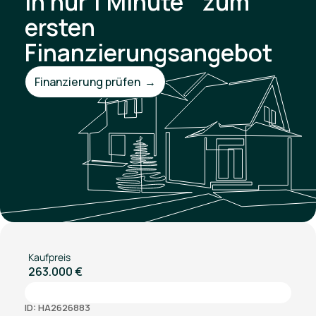
In nur 1 Minute zum
ersten
Finanzierungsangebot
Finanzierung prüfen →
Kaufpreis
263.000 €
ID: HA2626883