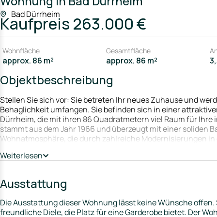
Wohnung in Bad Dürrheim
Bad Dürrheim
Kaufpreis
263.000 €
Wohnfläche
Gesamtfläche
An
approx. 86 m²
approx. 86 m²
3
Objektbeschreibung
Stellen Sie sich vor: Sie betreten Ihr neues Zuhause und we
Behaglichkeit umfangen. Sie befinden sich in einer attrakti
Dürrheim, die mit ihren 86 Quadratmetern viel Raum für Ihre
stammt aus dem Jahr 1966 und überzeugt mit einer soliden
Wohnatmosphäre, die durch zahlreiche Modernisierungen in d
damit ideal geeignet für Singles, Paare oder kleinere Famili
Weiterlesen
großzügigen Wohn- und Schlafbereichen, können Sie sich auf
die mit hochwertigen Vinylböden ausgestattet sind, sorgen f
der Wohnung stellt der wunderschöne Balkon dar, der nach 
Ausstattung
einen atemberaubenden Blick ins Grüne bietet. Hier können S
baumeln lassen und den alltäglichen Stress vergessen. Zudem
Die Ausstattung dieser Wohnung lässt keine Wünsche offen. 
zur Verfügung. Die neuwertigen Fenster lassen nicht nur viel 
freundliche Diele, die Platz für eine Garderobe bietet. Der W
auch zu einer optimalen Wärmedämmung bei. Die Gaszentralh