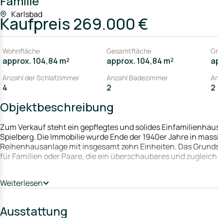
Familie
Karlsbad
Kaufpreis
269.000 €
Wohnfläche
Gesamtfläche
Gr
approx. 104,84 m²
approx. 104,84 m²
a
Anzahl der Schlafzimmer
Anzahl Badezimmer
An
4
2
2
Objektbeschreibung
Zum Verkauf steht ein gepflegtes und solides Einfamilienhaus
Spielberg. Die Immobilie wurde Ende der 1940er Jahre in massi
Reihenhausanlage mit insgesamt zehn Einheiten. Das Grundst
für Familien oder Paare, die ein überschaubares und zuglei
Mit einer Wohnfläche von rund 105 m² erstreckt sich das Ha
durchdachte Raumaufteilung sowie ein angenehmes Wohna
Weiterlesen
Im Erdgeschoss erwarten Sie eine funktional geschnittene Kü
Ausstattung
Wohnzimmer. Große Fensterflächen sorgen hier für eine hell