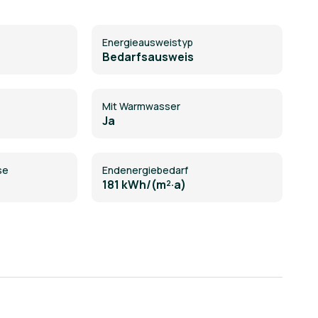
Energie­ausweistyp
aube
Bedarfsausweis
Mit Warmwasser
Ja
se
Endenergiebedarf
181 kWh/(m²·a)