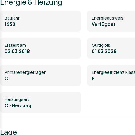
Energie & Heizung
• Öl-Zentralheizung (Buderus, ca. 2001)
• Holzisolierglasfenster
• SAT-Anlage
Baujahr
Energieausweis
• Einbauküche mit Cerankochfeld, Backofen, Dunstabzugsh
1950
Verfügbar
• Kühl-/Gefrierkombination
• Geschirrspülmaschine
• Tageslichtbad mit Badewanne, WC, Waschbecken
• Tageslichtbad mit Dusche, WC, Waschbecken
Erstellt am
Gültig bis
• Garage mit elektrischem Tor
02.03.2018
01.03.2028
• Einbauküche und Garage im Kaufpreis enthalten
Primärenergieträger
Energieeffizienz Klas
Öl
F
Heizungsart
Öl-Heizung
Lage