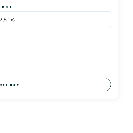
inssatz
erechnen