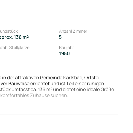
undstück
Anzahl Zimmer
pprox. 136 m²
5
zahl Stellplätze
Baujahr
1950
 in der attraktiven Gemeinde Karlsbad, Ortsteil
ver Bauweise errichtet und ist Teil einer ruhigen
ück umfasst ca. 136 m² und bietet eine ideale Größe
ch komfortables Zuhause suchen.
us über mehrere Ebenen und überzeugt durch eine
mbiente.
che sowie ein großzügiges und lichtdurchflutetes
e und freundliche Atmosphäre. Das Tageslichtbad auf