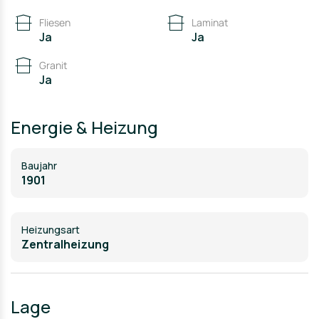
und zusätzlichem Ausbaupotenzial macht diese Immo
Fliesen
Laminat
Ja
Ja
Granit
Ja
Energie & Heizung
Baujahr
1901
Heizungsart
Zentralheizung
Lage