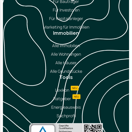
Für Bauträger
Für Investoren
Für Kapitalanleger
Marketing für Immobilien
Immobilien
Alle Immobilien
Alle Wohnungen
Alle Häuser
Alle Grundstücke
Tools
NEU
Lexikon
NEU
Ratgeber
Energieausweis
Suchprofil