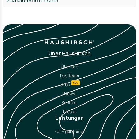
Villa kaufen in Dresden
Über HausHirsch
Über uns
Das Team
NEU
Jobs
News
Kontakt
Presse
Leistungen
Für Eigentümer