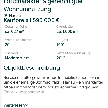
Loftcharakter & genehmigter
Wohnumnutzung
Hanau
Kaufpreis
1.595.000 €
Gesamtfläche
Grundstück
ca. 627 m²
ca. 1.000 m²
Anzahl Stellplätze
Baujahr
20
1901
Zustand
Letzte Modernisierung
Modernisiert
2012
Objektbeschreibung
Bei dieser außergewöhnlichen Immobilie handelt es sich
um die ehemalige Schmuckfabrik Hanau – ein markanter
Altbau mit historischem Industriecharme und großem
Entwicklungspotenzial.
Die ehemalige Schmuckfabrik bietet insgesamt ca. 627
m² Nutzfläche, verteilt auf vier Etagen, und befindet sich
Weiterlesen