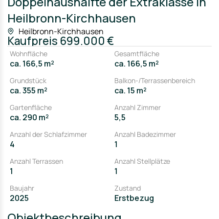
Doppelhaushälfte der Extraklasse in
Heilbronn-Kirchhausen
Heilbronn-Kirchhausen
Kaufpreis
699.000 €
Wohnfläche
Gesamtfläche
ca. 166,5 m²
ca. 166,5 m²
Grundstück
Balkon-/Terrassenbereich
ca. 355 m²
ca. 15 m²
Gartenfläche
Anzahl Zimmer
ca. 290 m²
5,5
Anzahl der Schlafzimmer
Anzahl Badezimmer
4
1
Anzahl Terrassen
Anzahl Stellplätze
1
1
Baujahr
Zustand
2025
Erstbezug
Objektbeschreibung