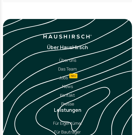
Über HausHirsch
Über uns
Das Team
NEU
Jobs
News
Kontakt
Presse
Leistungen
Für Eigentümer
Für Bauträger