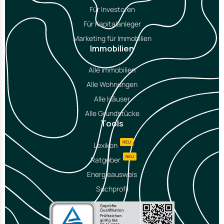
Für Investoren
Für Kapitalanleger
Marketing für Immobilien
Immobilien
Alle Immobilien
Alle Wohnungen
Alle Häuser
Alle Grundstücke
Tools
NEU
Lexikon
NEU
Ratgeber
Energieausweis
Suchprofil