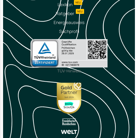
NEU
Lexikon
NEU
Ratgeber
Energieausweis
Suchprofil
TÜV-Hinweis