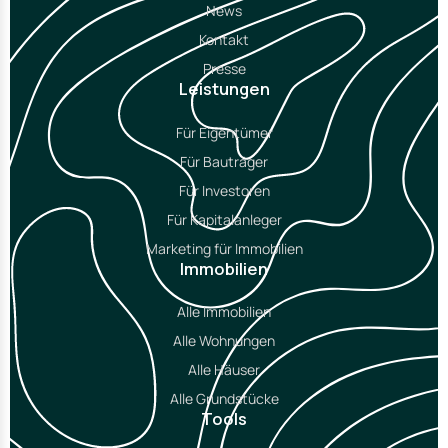
News
Kontakt
Presse
Leistungen
Für Eigentümer
Für Bauträger
Für Investoren
Für Kapitalanleger
Marketing für Immobilien
Immobilien
Alle Immobilien
Alle Wohnungen
Alle Häuser
Alle Grundstücke
Tools