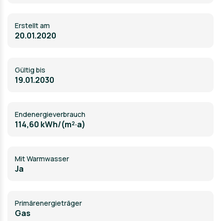
Atmosphäre.
Abgerundet wird das Angebot durch einen Kellerraum
Erstellt am
(ca. 6 m²), einen Tiefgaragenstellplatz (separat zu
20.01.2020
erwerben) sowie einen großzügigen
Gemeinschaftsgarten, der den Bewohnern zur
Verfügung steht und zusätzlichen Raum für Erholung
Gültig bis
bietet.
19.01.2030
Endenergieverbrauch
114,60 kWh/(m²·a)
Mit Warmwasser
Ja
Primärenergieträger
Gas