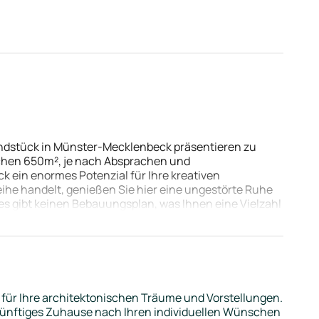
rundstück in Münster-Mecklenbeck präsentieren zu
lichen 650m², je nach Absprachen und
 ein enormes Potenzial für Ihre kreativen
eihe handelt, genießen Sie hier eine ungestörte Ruhe
 es gibt keinen Bebauungsplan, was Ihnen eine Vielzahl
Gestaltung Ihres Traumhauses garantiert. Ob Sie ein
er sind Ihren Wünschen kaum Grenzen gesetzt. Die
 ideale Vorstellung von den umsetzbaren
k individuell zu gestalten und Ihren Wohntraum in
herlich die unmittelbare Nähe zum Aasee, der nur eine
e nach einem anstrengenden Tag abschalten und die
 für Ihre architektonischen Träume und Vorstellungen.
ünftiges Zuhause nach Ihren individuellen Wünschen