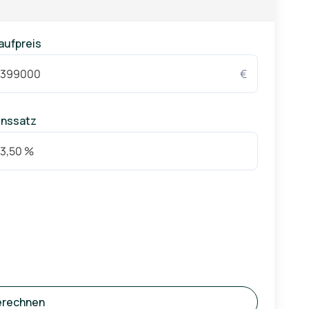
aufpreis
€
inssatz
erechnen