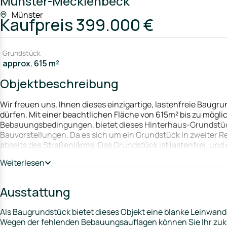
Münster-Mecklenbeck
Münster
Kaufpreis
399.000 €
Grundstück
approx. 615 m²
Objektbeschreibung
Wir freuen uns, Ihnen dieses einzigartige, lastenfreie Baug
dürfen. Mit einer beachtlichen Fläche von 615m² bis zu mög
Bebauungsbedingungen, bietet dieses Hinterhaus-Grundstück
Bauvorstellungen. Da es sich um ein Grundstück in zweiter R
abseits des Straßenlärms. Das Grundstück ist lastenfrei, und
von Bebauungsmöglichkeiten eröffnet und Flexibilität in der 
Weiterlesen
großzügiges Einfamilienhaus oder ein Doppelhaus planen, hi
nähere Umgebung ist bereits vielfach bebaut, was Ihnen eine
Möglichkeiten gibt. Sie haben die Möglichkeit, das Grundstüc
Ausstattung
dieser begehrten Lage zu verwirklichen. Ein Highlight ist sic
kurze, 5-minütige Fahrradfahrt entfernt ist. Hier können Si
Als Baugrundstück bietet dieses Objekt eine blanke Leinwand
malerische Natur genießen.
Wegen der fehlenden Bebauungsauflagen können Sie Ihr zuk