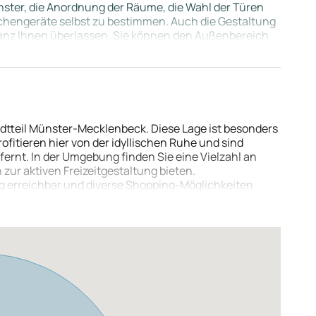
enster, die Anordnung der Räume, die Wahl der Türen
chengeräte selbst zu bestimmen. Auch die Gestaltung
 ganz Ihnen überlassen. Sie können den Außenbereich
, egal ob Sie einen großen Garten für Ihre Kinder, eine
rzeuge planen. Stellen Sie sich vor, Sie gestalten Ihre
ürfnissen. Dieses Baugrundstück bietet Ihnen diese
adtteil Münster-Mecklenbeck. Diese Lage ist besonders
ofitieren hier von der idyllischen Ruhe und sind
ernt. In der Umgebung finden Sie eine Vielzahl an
zur aktiven Freizeitgestaltung bieten.
ig erreichbar und diverse Shopping-Möglichkeiten
teil eine gute Infrastruktur mit Ärzten, Apotheken und
in der Nähe. Die Verkehrsanbindung ist ideal:
ist in nur 5 Minuten Entfernung erreichbar. Somit sind
nd bequem erreichbar.