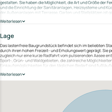
gestalten. Sie haben die Möglichkeit, die Art und Größe der F
und die Einrichtung der Sanitäranlagen, Heizsysteme und Kü
der Außenanlagen mit Terrasse, Garten und Stellplätzen ist
nach Ihren persönlichen Vorlieben und Bedürfnissen gestalten
Weiterlesen
sonnige Terrasse zum Entspannen oder Stellplätze für Ihre Fah
eigenen Wohnräume, genau nach Ihren Vorstellungen und Bed
einzigartige Gelegenheit.
Lage
Das lastenfreie Baugrundstück befindet sich im beliebten St
durch ihren hohen Freizeit- und Erholungswert geprägt. Sie pr
zugleich nur eine kurze Radfahrt vom pulsierenden Aasee entf
Sport-, Grün- und Waldgebieten, die zahlreiche Möglichkeiten 
Einkaufsmöglichkeiten für den täglichen Bedarf sind fußläuf
liegen in unmittelbarer Nähe. Darüber hinaus bietet der Stadt
Weiterlesen
Banken. Familien profitieren von mehreren Kitas und Schulen 
Busverbindungen sind fußläufig erreichbar und die Autobahn 
alle Teile von Münster und die umliegenden Städte schnell u