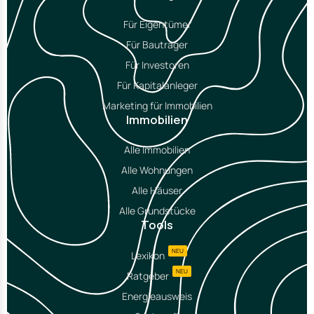
Für Eigentümer
Für Bauträger
Für Investoren
Für Kapitalanleger
Marketing für Immobilien
Immobilien
Alle Immobilien
Alle Wohnungen
Alle Häuser
Alle Grundstücke
Tools
NEU
Lexikon
NEU
Ratgeber
Energieausweis