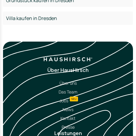
Grundstück kaufen in Dresden
Villa kaufen in Dresden
Über HausHirsch
Über uns
Das Team
NEU
Jobs
News
Kontakt
Presse
Leistungen