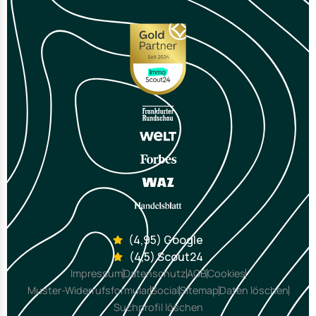
(4,95) Google
(4,5) Scout24
Impressum
Datenschutz
AGB
Cookies
Muster-Widerrufsformular
Social
Sitemap
Daten löschen
Suchprofil löschen