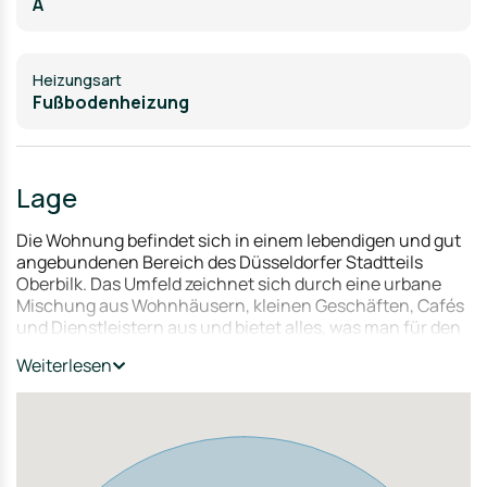
A
Heizungsart
Fußbodenheizung
Lage
Die Wohnung befindet sich in einem lebendigen und gut
angebundenen Bereich des Düsseldorfer Stadtteils
Oberbilk. Das Umfeld zeichnet sich durch eine urbane
Mischung aus Wohnhäusern, kleinen Geschäften, Cafés
und Dienstleistern aus und bietet alles, was man für den
täglichen Bedarf benötigt. Supermärkte, Apotheken
Weiterlesen
sowie diverse gastronomische Angebote sind bequem zu
Fuß erreichbar.
Durch die hervorragende Anbindung an den öffentlichen
Nahverkehr - mit naheliegenden Bus- Straßenbahn- und
S-bahn-Verbindungen - gelangt man schnell in die