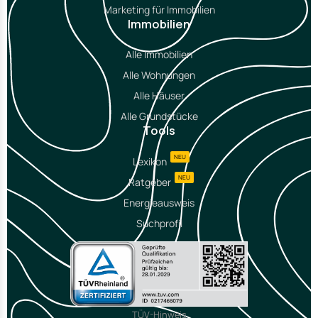
Marketing für Immobilien
Immobilien
Alle Immobilien
Alle Wohnungen
Alle Häuser
Alle Grundstücke
Tools
NEU
Lexikon
NEU
Ratgeber
Energieausweis
Suchprofil
TÜV-Hinweis