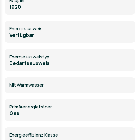
Baujahr
Zusätzliches: Kellerraum für Stauraum, modernes
1920
Wohnumfeld mit gepflegten Gemeinschaftsflächen
Energieausweis
Verfügbar
Energie­ausweistyp
Bedarfsausweis
Mit Warmwasser
Primärenergieträger
Gas
Energieeffizienz Klasse