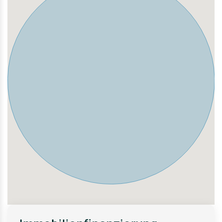
Innenstadt, zum Hauptbahnhof oder in umliegende
Stadtteile. Auch Sharing-Angebote sowie Radwege für
eine flexible Mobilität im Alltag.
Oberbilk ist ein Stadtteil im Wandel: Traditionelle
Altbauten treffen auf moderne Quartiersentwicklungen,
was eine vielfältige und dynamische Wohnatmosphäre
schafft. Gleichzeitig bieten nahegelegene Grünflächen
und Parks Möglichkeiten zur Erholung und
Freizeitgestaltung.
Insgesamt vereint die Lage eine optimale Infrastruktur,
kurze Wege und ein urbanes Wohnumfeld - ideal für alle,
die eine zentrale und praktische Stadtlage zu schätzen
wissen.