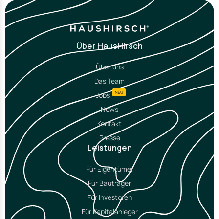
Über HausHirsch
Über uns
Das Team
NEU
Jobs
News
Kontakt
Presse
Leistungen
Für Eigentümer
Für Bauträger
Für Investoren
Für Kapitalanleger