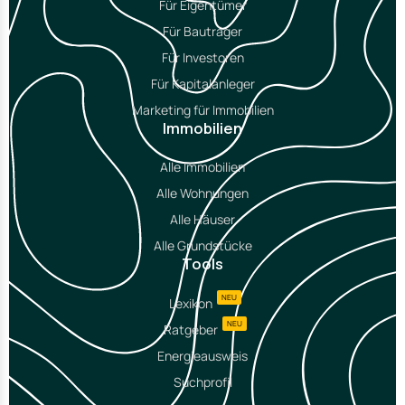
Für Eigentümer
Für Bauträger
Für Investoren
Für Kapitalanleger
Marketing für Immobilien
Immobilien
Alle Immobilien
Alle Wohnungen
Alle Häuser
Alle Grundstücke
Tools
NEU
Lexikon
NEU
Ratgeber
Energieausweis
Suchprofil