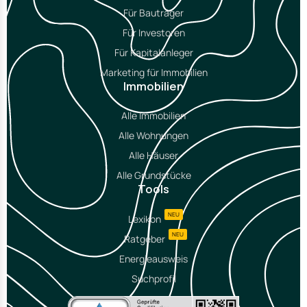
Für Bauträger
Für Investoren
Für Kapitalanleger
Marketing für Immobilien
Immobilien
Alle Immobilien
Alle Wohnungen
Alle Häuser
Alle Grundstücke
Tools
NEU
Lexikon
NEU
Ratgeber
Energieausweis
Suchprofil