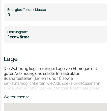
Energieeffizienz Klasse
D
Heizungsart
Fernwärme
Lage
Die Wohnung liegt in ruhiger Lage von Ehningen mit
guter Anbindung und solider Infrastruktur.
Bushaltestellen (Linien 1 und 11) sowie
Einkaufsmöglichkeiten wie Aldi, Edeka und Rossmann
sind gut erreichbar. Bäcker, Metzger, Postfiliale sowie
Ärzte befinden sich ebenfalls in der Nähe. Die Umgebung
Weiterlesen
bietet zudem einen direkten Zugang zur Natur und zur
Aussichtsplattform in Enningen.