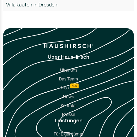
Villa kaufen in Dresden
Über HausHirsch
Über uns
Das Team
NEU
Jobs
News
Kontakt
Presse
Leistungen
Für Eigentümer