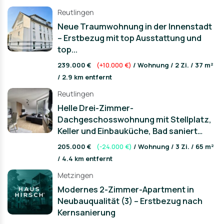
Reutlingen
Neue Traumwohnung in der Innenstadt
– Erstbezug mit top Ausstattung und
top...
239.000 €
(+10.000 €)
/ Wohnung / 2 Zi. / 37 m²
/ 2.9 km entfernt
Reutlingen
Helle Drei-Zimmer-
Dachgeschosswohnung mit Stellplatz,
Keller und Einbauküche, Bad saniert
2018.
205.000 €
(-24.000 €)
/ Wohnung / 3 Zi. / 65 m²
/ 4.4 km entfernt
Metzingen
Modernes 2-Zimmer-Apartment in
Neubauqualität (3) – Erstbezug nach
Kernsanierung