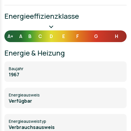
Energieeffizienzklasse
A+
A
B
C
D
E
F
G
H
Energie & Heizung
Baujahr
1967
Energieausweis
Verfügbar
Energie­ausweistyp
Verbrauchsausweis