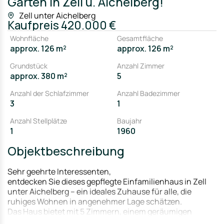
Garten in Zell u. Aichelberg!
Zell unter Aichelberg
Kaufpreis
420.000 €
Wohnfläche
Gesamtfläche
approx. 126 m²
approx. 126 m²
Grundstück
Anzahl Zimmer
approx. 380 m²
5
Anzahl der Schlafzimmer
Anzahl Badezimmer
3
1
Anzahl Stellplätze
Baujahr
1
1960
Objektbeschreibung
Sehr geehrte Interessenten,
entdecken Sie dieses gepflegte Einfamilienhaus in Zell
unter Aichelberg – ein ideales Zuhause für alle, die
ruhiges Wohnen in angenehmer Lage schätzen.
Das Haus bietet mit 5 Zimmern, einem geräumigen
Badezimmer sowie einem zusätzlichen Gäste-WC eine