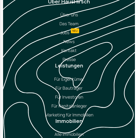
Über HausHirsch
Über uns
Das Team
NEU
Jobs
News
Kontakt
Presse
Leistungen
Für Eigentümer
Für Bauträger
Für Investoren
Für Kapitalanleger
Marketing für Immobilien
Immobilien
Alle Immobilien