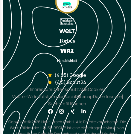
(4,95) Google
(4,5) Scout24
Impressum
Datenschutz
AGB
Cookies
Muster-Widerrufsformular
Social
Sitemap
Daten löschen
Suchprofil löschen
Copyright © 2026 HausHirsch GmbH. Alle Rechte vorbehalten. Die
Wort-/Bildmarke HAUSHIRSCH® ist eine eingetragene Marke von
HausHirsch GmbH in Deutschland und anderen Ländern.