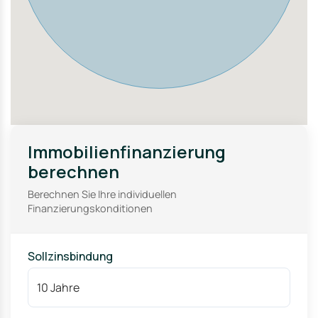
Familien mit Kindern profitieren von der nahegelegenen
Grundschule, die eine hervorragende Bildung für die
Kleinsten sicherstellt. Diese einzigartige Kombination
aus ländlichem Charme und urbaner Bequemlichkeit
macht diese Lage zu einem wahren Juwel für jeden, der
das Beste aus beiden Welten sucht.
Immobilienfinanzierung
berechnen
Berechnen Sie Ihre individuellen
Finanzierungskonditionen
Sollzinsbindung