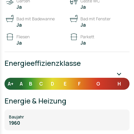
• Ölzentralheizung aus dem Jahr 2008 für effiziente
Garten
Gäste WC
Wärmeversorgung
Ja
Ja
• Terrasse und Balkon für entspannte Momente im
Freien
Bad mit Badewanne
Bad mit Fenster
Ja
Ja
Fliesen
Parkett
Ja
Ja
Energieeffizienzklasse
A+
A
B
C
D
E
F
G
H
Energie & Heizung
Baujahr
1960