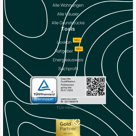
Alle Wohnungen
Alle Häuser
Alle Grundstücke
Tools
NEU
Lexikon
NEU
Ratgeber
Energieausweis
Suchprofil
TÜV-Hinweis