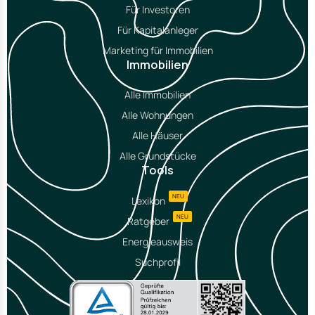
Für Investoren
Für Kapitalanleger
Marketing für Immobilien
Immobilien
Alle Immobilien
Alle Wohnungen
Alle Häuser
Alle Grundstücke
Tools
NEU
Lexikon
NEU
Ratgeber
Energieausweis
Suchprofil