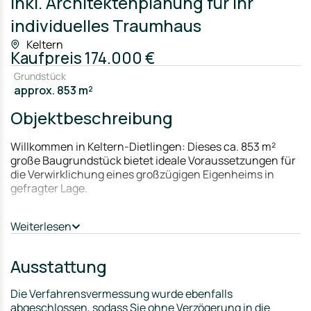
inkl. Architektenplanung für Ihr
individuelles Traumhaus
Keltern
Kaufpreis
174.000 €
Grundstück
approx. 853 m²
Objektbeschreibung
Willkommen in Keltern-Dietlingen: Dieses ca. 853 m²
große Baugrundstück bietet ideale Voraussetzungen für
die Verwirklichung eines großzügigen Eigenheims in
gefragter Lage.
Besonders interessant ist das attraktive Preis-Leistungs-
Verhältnis: Bei einem Kaufpreis von 174.000 € ergibt sich
Weiterlesen
ein Quadratmeterpreis von nur ca. 204 €/m². Damit liegt
das Grundstück deutlich unter einem rechnerischen
Ausstattung
Vergleichswert von ca. 300 €/m² und bietet Käufern
entsprechend spannendes Potenzial.
Die Verfahrensvermessung wurde ebenfalls
Ein unverbindlicher Architektenentwurf für ein
abgeschlossen, sodass Sie ohne Verzögerung in die
modernes Einfamilienhaus mit Garage liegt bereits vor