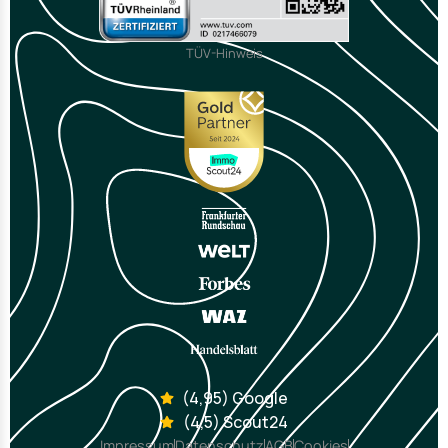
TÜV-Hinweis
(4,95) Google
(4,5) Scout24
Impressum
Datenschutz
AGB
Cookies