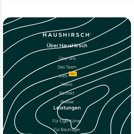
Über HausHirsch
Über uns
Das Team
NEU
Jobs
News
Kontakt
Presse
Leistungen
Für Eigentümer
Für Bauträger