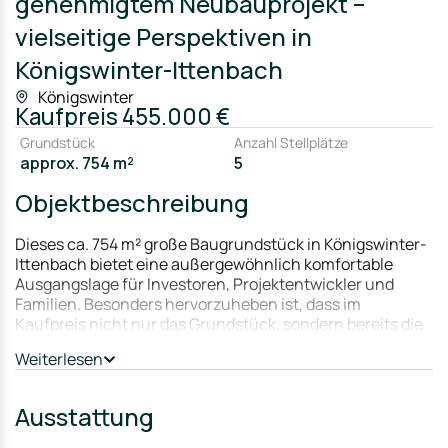
genehmigtem Neubauprojekt –
vielseitige Perspektiven in
Königswinter-Ittenbach
Königswinter
Kaufpreis
455.000 €
Grundstück
Anzahl Stellplätze
approx. 754 m²
5
Objektbeschreibung
Dieses ca. 754 m² große Baugrundstück in Königswinter-
Ittenbach bietet eine außergewöhnlich komfortable
Ausgangslage für Investoren, Projektentwickler und
Familien. Besonders hervorzuheben ist, dass im
Kaufpreis nicht nur das Grundstück, sondern bereits die
vollständige Planungsleistung sowie eine rechtskräftige
Weiterlesen
Baugenehmigung enthalten sind – ein erheblicher Zeit-
und Kostenvorteil.
Ausstattung
Die erteilte Baugenehmigung umfasst die Errichtung von
zwei freistehenden Zweifamilienhäusern mit insgesamt