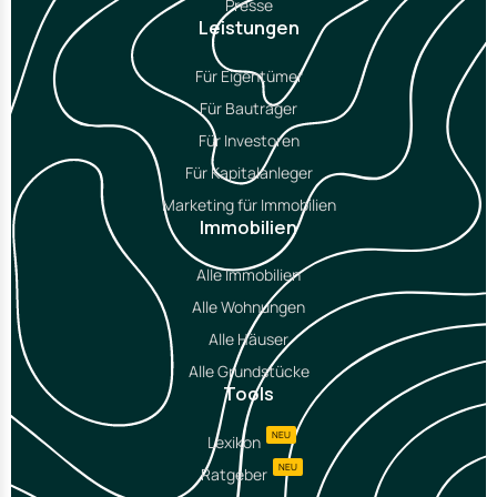
Presse
Leistungen
Für Eigentümer
Für Bauträger
Für Investoren
Für Kapitalanleger
Marketing für Immobilien
Immobilien
Alle Immobilien
Alle Wohnungen
Alle Häuser
Alle Grundstücke
Tools
NEU
Lexikon
NEU
Ratgeber