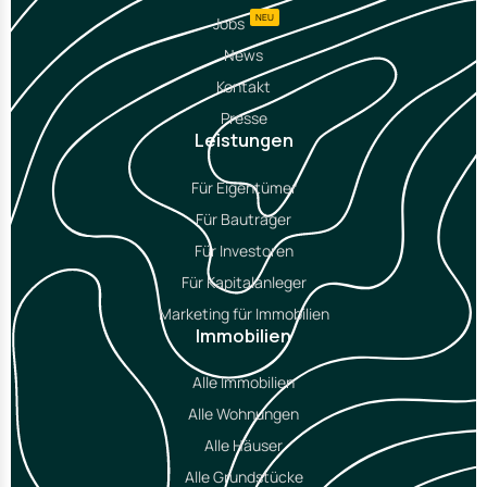
NEU
Jobs
News
Kontakt
Presse
Leistungen
Für Eigentümer
Für Bauträger
Für Investoren
Für Kapitalanleger
Marketing für Immobilien
Immobilien
Alle Immobilien
Alle Wohnungen
Alle Häuser
Alle Grundstücke