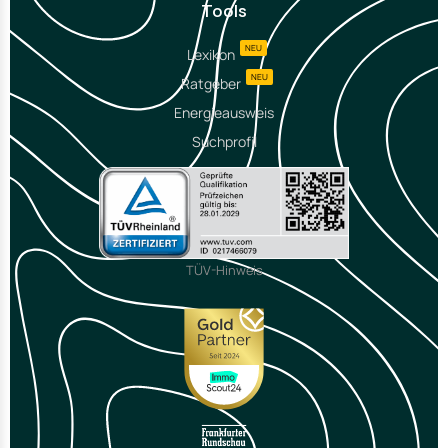
Tools
NEU
Lexikon
NEU
Ratgeber
Energieausweis
Suchprofil
TÜV-Hinweis