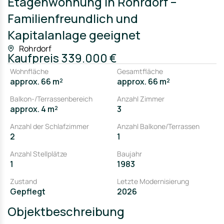
Etagenwohnung in Rohrdorf –
Familienfreundlich und
Kapitalanlage geeignet
Rohrdorf
Kaufpreis
339.000 €
Wohnfläche
Gesamtfläche
approx. 66 m²
approx. 66 m²
Balkon-/Terrassenbereich
Anzahl Zimmer
approx. 4 m²
3
Anzahl der Schlafzimmer
Anzahl Balkone/Terrassen
2
1
Anzahl Stellplätze
Baujahr
1
1983
Zustand
Letzte Modernisierung
Gepflegt
2026
Objektbeschreibung