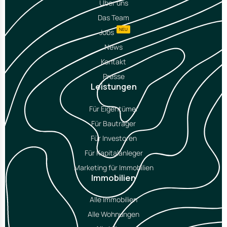
Über uns
Das Team
NEU
Jobs
News
Kontakt
Presse
Leistungen
Für Eigentümer
Für Bauträger
Für Investoren
Für Kapitalanleger
Marketing für Immobilien
Immobilien
Alle Immobilien
Alle Wohnungen