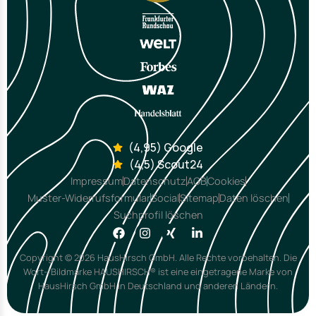
(4,95) Google
(4,5) Scout24
Impressum
Datenschutz
AGB
Cookies
Muster-Widerrufsformular
Social
Sitemap
Daten löschen
Suchprofil löschen
Copyright © 2026 HausHirsch GmbH. Alle Rechte vorbehalten. Die
Wort-/Bildmarke HAUSHIRSCH® ist eine eingetragene Marke von
HausHirsch GmbH in Deutschland und anderen Ländern.