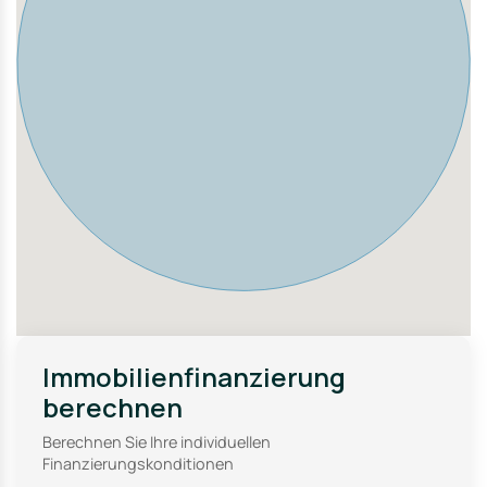
nächstgelegene Stadt mit ihren zahlreichen
Shoppingmöglichkeiten und kulturellen Angeboten nur
eine kurze Fahrt entfernt ist.
Die Anbindung ist hervorragend, mit einer nah gelegenen
Haltestelle für den öffentlichen Nahverkehr und einer
Autobahnauffahrt in unmittelbarer Nähe. Somit ist die
Immobilie optimal an das Verkehrsnetz angebunden und
bietet eine ideale Basis für Pendler und Familien.
Immobilienfinanzierung
berechnen
Berechnen Sie Ihre individuellen
Finanzierungskonditionen