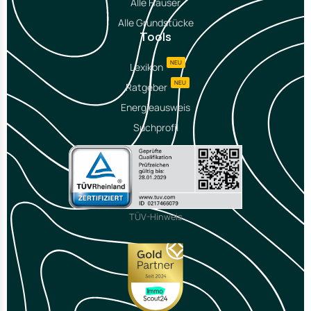
Alle Häuser
Alle Grundstücke
Tools
NEU
Lexikon
NEU
Ratgeber
Energieausweis
Suchprofil
TÜV-Hinweis