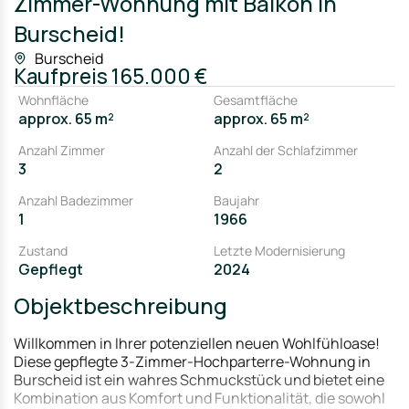
Zimmer-Wohnung mit Balkon in
Burscheid!
Burscheid
Kaufpreis
165.000 €
Wohnfläche
Gesamtfläche
approx. 65 m²
approx. 65 m²
Anzahl Zimmer
Anzahl der Schlafzimmer
3
2
Anzahl Badezimmer
Baujahr
1
1966
Zustand
Letzte Modernisierung
Gepflegt
2024
Objektbeschreibung
Willkommen in Ihrer potenziellen neuen Wohlfühloase!
Diese gepflegte 3-Zimmer-Hochparterre-Wohnung in
Burscheid ist ein wahres Schmuckstück und bietet eine
Kombination aus Komfort und Funktionalität, die sowohl