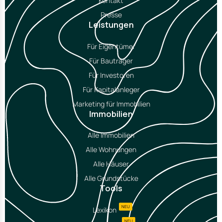
Kontakt
Presse
Leistungen
Für Eigentümer
Für Bauträger
Für Investoren
Für Kapitalanleger
Marketing für Immobilien
Immobilien
Alle Immobilien
Alle Wohnungen
Alle Häuser
Alle Grundstücke
Tools
NEU
Lexikon
NEU