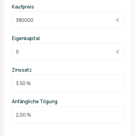
Insgesamt ist Merzenich ein Ort, der die Vorzüge des
Kaufpreis
Landlebens mit den Annehmlichkeiten städtischer
Infrastruktur vereint. Die Gemeinde bietet nicht nur eine
hohe Lebensqualität, sondern auch eine sichere und
€
geborgene Umgebung, in der sich Familien ganz zuhause
fühlen können.
Eigenkapital
€
Zinssatz
Anfängliche Tilgung