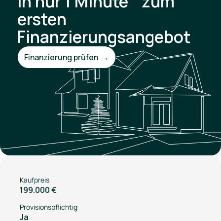
In nur 1 Minute zum
ersten
Finanzierungsangebot
Finanzierung prüfen →
Kaufpreis
199.000 €
Provisionspflichtig
Ja