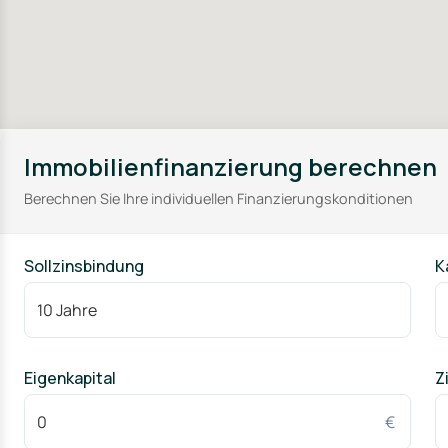
Nüdlingen ist somit nicht nur ein attraktiver Wohnort, sonde
ideal für Familien, die in einer naturnahen Umgebung wohne
Infrastruktur verzichten zu müssen.
Immobilienfinanzierung berechnen
Berechnen Sie Ihre individuellen Finanzierungskonditionen
Sollzinsbindung
K
Eigenkapital
Z
€