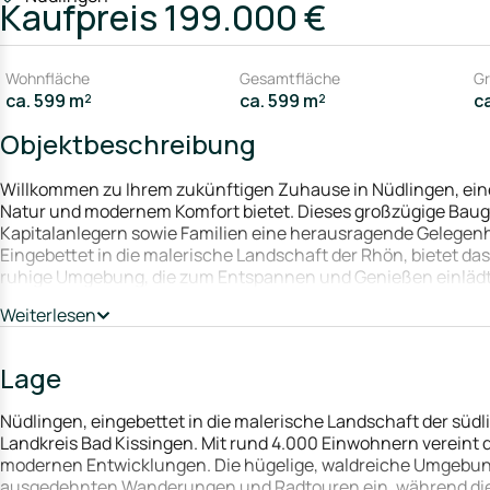
Kaufpreis
199.000 €
Wohnfläche
Gesamtfläche
Gr
ca. 599 m²
ca. 599 m²
c
Objektbeschreibung
Willkommen zu Ihrem zukünftigen Zuhause in Nüdlingen, einem
Natur und modernem Komfort bietet. Dieses großzügige Baugr
Kapitalanlegern sowie Familien eine herausragende Gelegenhe
Eingebettet in die malerische Landschaft der Rhön, bietet d
ruhige Umgebung, die zum Entspannen und Genießen einlädt
Die sorgfältig geplante Raumaufteilung ermöglicht es Ihnen, 
Weiterlesen
ein modernes Einfamilienhaus oder ein stilvolles Mehrfamilien
Fensterfronten könnten Ihnen einen hervorragenden Lichtein
Lage
natürliches Licht taucht und eine einladende Atmosphäre sch
Das Grundstück liegt in einem Bereich, der durch seine nach
Nüdlingen, eingebettet in die malerische Landschaft der süd
die durch den Einsatz modernster Technologien in puncto En
Landkreis Bad Kissingen. Mit rund 4.000 Einwohnern vereint d
setzen. Diese Eigenschaften fördern nicht nur den nachhalti
modernen Entwicklungen. Die hügelige, waldreiche Umgebung b
attraktiven Fördermöglichkeiten für klimafreundliches Bauen. 
ausgedehnten Wanderungen und Radtouren ein, während die