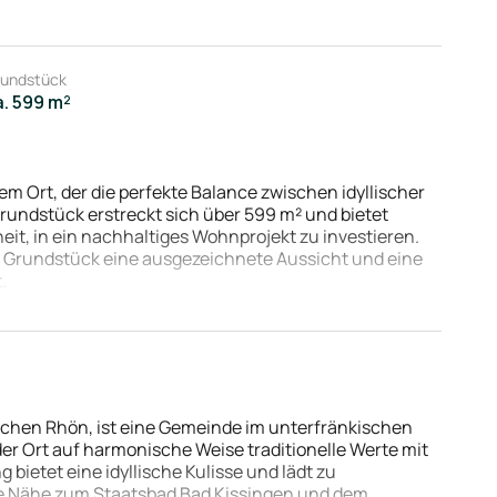
undstück
a. 599 m²
 Ort, der die perfekte Balance zwischen idyllischer
undstück erstreckt sich über 599 m² und bietet
it, in ein nachhaltiges Wohnprojekt zu investieren.
as Grundstück eine ausgezeichnete Aussicht und eine
.
Ihre individuellen Wohnträume zu verwirklichen. Ob
haus - die Möglichkeiten sind vielfältig. Große
fall garantieren, der die Innenräume in warmes,
afft.
haltige Entwicklung besticht. Geplant sind Gebäude,
lichen Rhön, ist eine Gemeinde im unterfränkischen
ergieeffizienz und Umweltfreundlichkeit Maßstäbe
er Ort auf harmonische Weise traditionelle Werte mit
gen Betrieb, sondern bieten auch Zugang zu
ietet eine idyllische Kulisse und lädt zu
So stellt dieses Baugrundstück eine Investition in die
 Nähe zum Staatsbad Bad Kissingen und dem