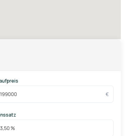
rn auch ein Ort der Begegnung und Lebensqualität,
n möchten, ohne auf die Annehmlichkeiten einer guten
aufpreis
€
inssatz