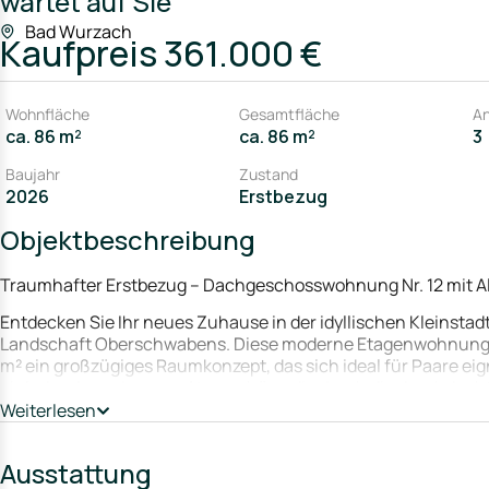
wartet auf Sie
Bad Wurzach
Kaufpreis
361.000 €
Wohnfläche
Gesamtfläche
An
ca. 86 m²
ca. 86 m²
3
Baujahr
Zustand
2026
Erstbezug
Objektbeschreibung
Traumhafter Erstbezug – Dachgeschosswohnung Nr. 12 mit A
Entdecken Sie Ihr neues Zuhause in der idyllischen Kleinstad
Landschaft Oberschwabens. Diese moderne Etagenwohnung ve
m² ein großzügiges Raumkonzept, das sich ideal für Paare ei
einladende und warme Atmosphäre, die durch die durchdacht
lichtdurchflutete Wohnbereich bildet das Herzstück der Wohn
Weiterlesen
Räume fließen und schaffen eine freundliche und helle Umg
Zusammensein im Vordergrund stehen. Angrenzend an das Woh
Ausstattung
funktional, sondern auch ein stilistisches Highlight ist. Si