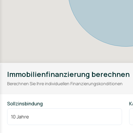
Sportbegeisterte finden zahlreiche Vereine und Einrichtungen,
von Tennis und Fußball bis hin zu Schwimmen und Reiten.
Kulturelle Veranstaltungen und Feste bereichern das Stadtle
Kultur Oberschwabens hautnah zu erleben. Die herzliche u
leicht, sich hier schnell zuhause zu fühlen und die perfekte 
zu genießen.
Immobilienfinanzierung berechnen
Berechnen Sie Ihre individuellen Finanzierungskonditionen
Sollzinsbindung
K