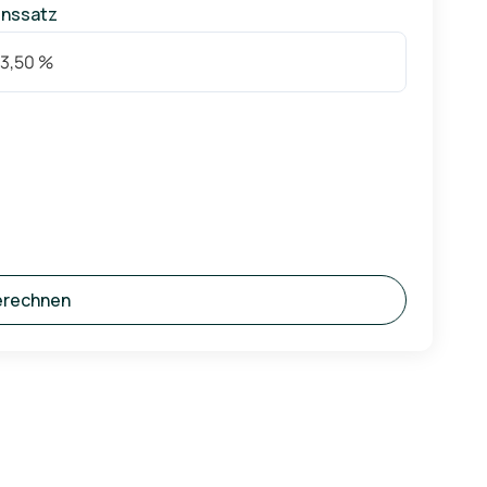
inssatz
erechnen