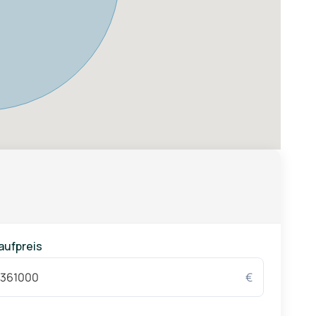
 die ein vielfältiges Angebot an Aktivitäten bieten,
ben und bieten Gelegenheiten, die traditionsreiche
nd einladende Atmosphäre von Bad Wurzach macht es
Balance aus ländlicher Idylle und städtischem Komfort
aufpreis
€