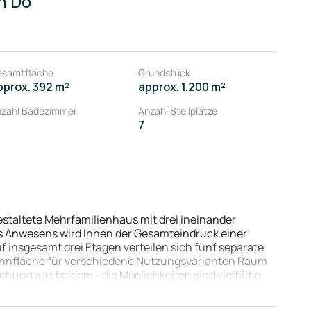
n Do
esamtfläche
Grundstück
pprox. 392 m²
approx. 1.200 m²
zahl Badezimmer
Anzahl Stellplätze
7
staltete Mehrfamilienhaus mit drei ineinander
es Anwesens wird Ihnen der Gesamteindruck einer
uf insgesamt drei Etagen verteilen sich fünf separate
ohnfläche für verschiedene Nutzungsvarianten Raum
ung aus beidem - die Möglichkeiten sind vielfältig.
e Raumaufteilung, ausreichend Lichteinfall und eine
sdruck kommt. Von den insgesamt neun Schlafzimmern,