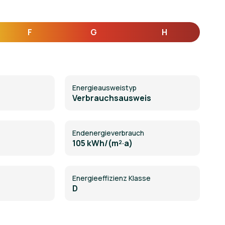
F
G
H
Energie­ausweistyp
Verbrauchsausweis
Endenergieverbrauch
105 kWh/(m²·a)
Energieeffizienz Klasse
D