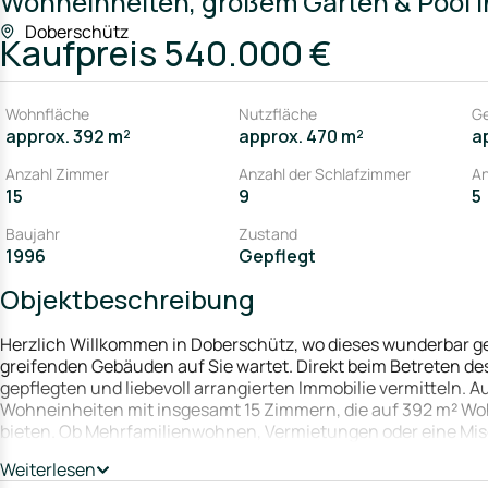
Wohneinheiten, großem Garten & Pool i
Doberschütz
Kaufpreis
540.000 €
Wohnfläche
Nutzfläche
G
approx. 392 m²
approx. 470 m²
a
Anzahl Zimmer
Anzahl der Schlafzimmer
An
15
9
5
Baujahr
Zustand
1996
Gepflegt
Objektbeschreibung
Herzlich Willkommen in Doberschütz, wo dieses wunderbar ge
greifenden Gebäuden auf Sie wartet. Direkt beim Betreten d
gepflegten und liebevoll arrangierten Immobilie vermitteln. A
Wohneinheiten mit insgesamt 15 Zimmern, die auf 392 m² W
bieten. Ob Mehrfamilienwohnen, Vermietungen oder eine Misch
Jedes Zimmer ist dabei gekennzeichnet durch eine angenehm
Weiterlesen
gehobene Ausstattungsqualität, die in jedem Detail zum Au