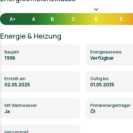
A+
A
B
C
D
E
Energie & Heizung
Baujahr
Energieausweis
1996
Verfügbar
Erstellt am
Gültig bis
02.05.2025
01.05.2035
Mit Warmwasser
Primärenergieträger
Ja
Öl
Heizungsart