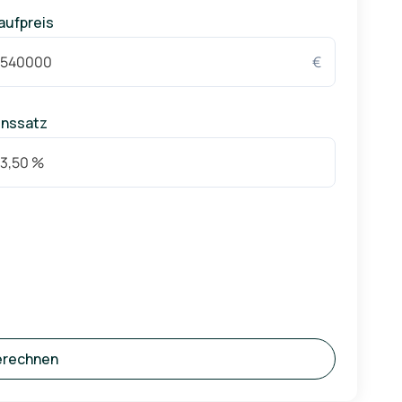
aufpreis
€
inssatz
erechnen