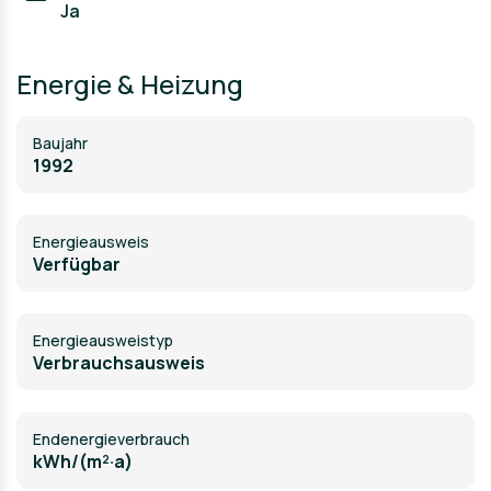
Ja
Genießen Sie urbanes Leben in Dresden, einer Stadt mit
reicher Kultur und Geschichte, in einer Wohnung, die
keine Wünsche offenlässt.
Energie & Heizung
Baujahr
1992
Energieausweis
Verfügbar
Energie­ausweistyp
Verbrauchsausweis
Endenergieverbrauch
kWh/(m²·a)