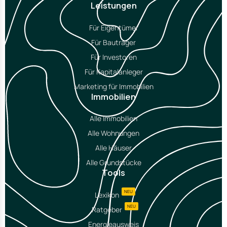
Leistungen
Für Eigentümer
Für Bauträger
Für Investoren
Für Kapitalanleger
Marketing für Immobilien
Immobilien
Alle Immobilien
Alle Wohnungen
Alle Häuser
Alle Grundstücke
Tools
NEU
Lexikon
NEU
Ratgeber
Energieausweis