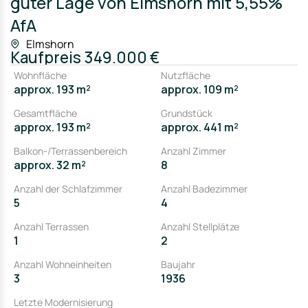
guter Lage von Elmshorn mit 5,55%
AfA
Elmshorn
Kaufpreis
349.000 €
Wohnfläche
Nutzfläche
approx. 193 m²
approx. 109 m²
Gesamtfläche
Grundstück
approx. 193 m²
approx. 441 m²
Balkon-/Terrassenbereich
Anzahl Zimmer
approx. 32 m²
8
Anzahl der Schlafzimmer
Anzahl Badezimmer
5
4
Anzahl Terrassen
Anzahl Stellplätze
1
2
Anzahl Wohneinheiten
Baujahr
3
1936
Letzte Modernisierung