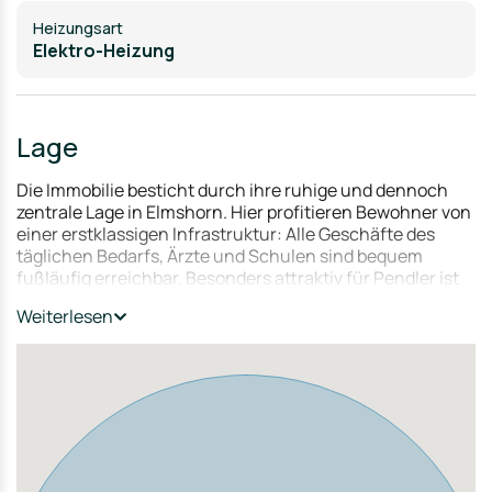
Heizungsart
Elektro-Heizung
Lage
Die Immobilie besticht durch ihre ruhige und dennoch
zentrale Lage in Elmshorn. Hier profitieren Bewohner von
einer erstklassigen Infrastruktur: Alle Geschäfte des
täglichen Bedarfs, Ärzte und Schulen sind bequem
fußläufig erreichbar. Besonders attraktiv für Pendler ist
die hervorragende Anbindung an die Metropolregion
Weiterlesen
Hamburg: Der Bahnhof Elmshorn ist nur wenige Minuten
entfernt und garantiert schnelle, regelmäßige
Verbindungen. Diese Kombination aus urbanem Komfort
und entspanntem Wohnumfeld sichert eine langfristig
hohe Vermietbarkeit.