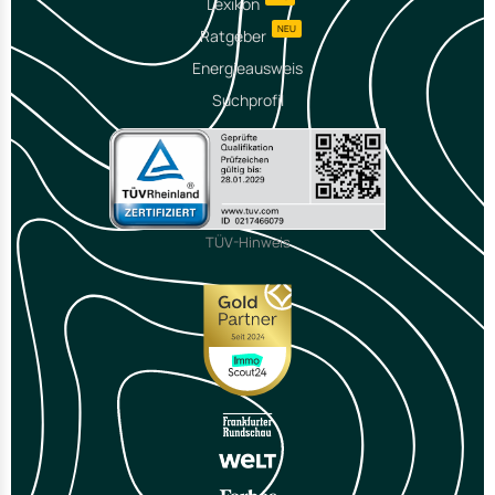
Lexikon
NEU
Ratgeber
Energieausweis
Suchprofil
TÜV-Hinweis