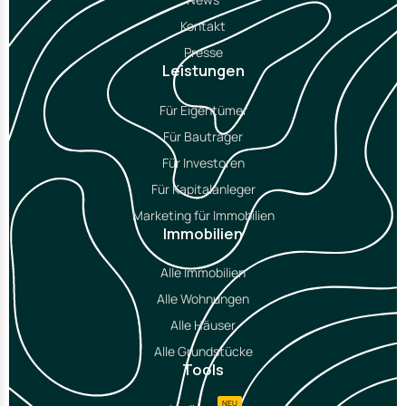
Kontakt
Presse
Leistungen
Für Eigentümer
Für Bauträger
Für Investoren
Für Kapitalanleger
Marketing für Immobilien
Immobilien
Alle Immobilien
Alle Wohnungen
Alle Häuser
Alle Grundstücke
Tools
NEU