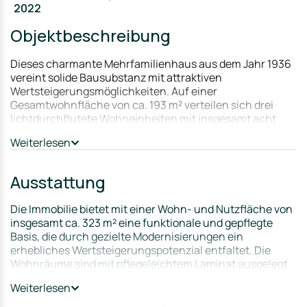
2022
Objektbeschreibung
Dieses charmante Mehrfamilienhaus aus dem Jahr 1936
vereint solide Bausubstanz mit attraktiven
Wertsteigerungsmöglichkeiten. Auf einer
Gesamtwohnfläche von ca. 193 m² verteilen sich drei
lichtdurchflutete Wohneinheiten mit insgesamt acht
Zimmern und vier Badezimmern. Dank der bereits 1990
Weiterlesen
durchgeführten Sanierung des Daches sowie des
Leitungswassersystems präsentiert sich die Immobilie in
einem gepflegten Zustand, bietet jedoch im
Ausstattung
Innenbereich Spielraum für zeitgemäße
Modernisierungen.
Die Immobilie bietet mit einer Wohn- und Nutzfläche von
insgesamt ca. 323 m² eine funktionale und gepflegte
Besonders attraktiv für Investoren: Zwei der drei
Basis, die durch gezielte Modernisierungen ein
Einheiten stehen derzeit leer, was einen sofortigen Start
erhebliches Wertsteigerungspotenzial entfaltet. Die
von Renovierungsarbeiten und eine anschließende
Wohnräume sind mit pflegeleichtem Laminat ausgelegt
Neuvermietung zu aktuellen Marktpreisen ermöglicht.
und wurden erst 2026 durch diverse Malerarbeiten frisch
Die klaren Grundrisse und großen Fensterflächen
Weiterlesen
aufgewertet. Alle Einheiten verfügen über vollständige
schaffen in jedem Raum eine einladende Atmosphäre.
Einbauküchen und die doppelt verglasten Fenster
Zusätzliches Potenzial verbirgt sich unter dem Dach –