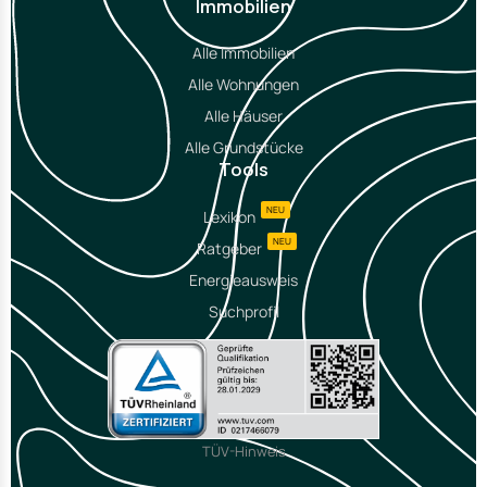
Immobilien
Alle Immobilien
Alle Wohnungen
Alle Häuser
Alle Grundstücke
Tools
NEU
Lexikon
NEU
Ratgeber
Energieausweis
Suchprofil
TÜV-Hinweis