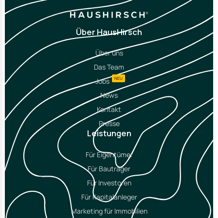
Über HausHirsch
Über uns
Das Team
NEU
Jobs
News
Kontakt
Presse
Leistungen
Für Eigentümer
Für Bauträger
Für Investoren
Für Kapitalanleger
Marketing für Immobilien