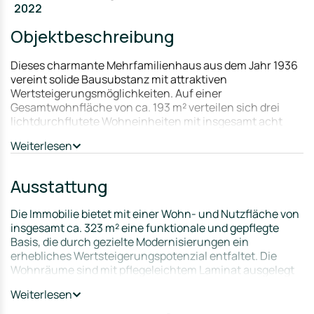
2022
Objektbeschreibung
Dieses charmante Mehrfamilienhaus aus dem Jahr 1936
vereint solide Bausubstanz mit attraktiven
Wertsteigerungsmöglichkeiten. Auf einer
Gesamtwohnfläche von ca. 193 m² verteilen sich drei
lichtdurchflutete Wohneinheiten mit insgesamt acht
Zimmern und vier Badezimmern. Dank der bereits 1990
Weiterlesen
durchgeführten Sanierung des Daches sowie des
Leitungswassersystems präsentiert sich die Immobilie in
einem gepflegten Zustand, bietet jedoch im
Ausstattung
Innenbereich Spielraum für zeitgemäße
Modernisierungen.
Die Immobilie bietet mit einer Wohn- und Nutzfläche von
insgesamt ca. 323 m² eine funktionale und gepflegte
Besonders attraktiv für Investoren: Zwei der drei
Basis, die durch gezielte Modernisierungen ein
Einheiten stehen derzeit leer, was einen sofortigen Start
erhebliches Wertsteigerungspotenzial entfaltet. Die
von Renovierungsarbeiten und eine anschließende
Wohnräume sind mit pflegeleichtem Laminat ausgelegt
Neuvermietung zu aktuellen Marktpreisen ermöglicht.
und wurden erst 2026 durch diverse Malerarbeiten frisch
Die klaren Grundrisse und großen Fensterflächen
Weiterlesen
aufgewertet. Alle Einheiten verfügen über vollständige
schaffen in jedem Raum eine einladende Atmosphäre.
Einbauküchen und die doppelt verglasten Fenster
Zusätzliches Potenzial verbirgt sich unter dem Dach –