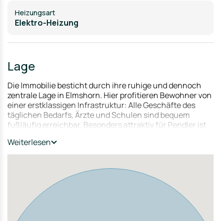
Heizungsart
Elektro-Heizung
Lage
Die Immobilie besticht durch ihre ruhige und dennoch
zentrale Lage in Elmshorn. Hier profitieren Bewohner von
einer erstklassigen Infrastruktur: Alle Geschäfte des
täglichen Bedarfs, Ärzte und Schulen sind bequem
fußläufig erreichbar. Besonders attraktiv für Pendler ist
die hervorragende Anbindung an die Metropolregion
Weiterlesen
Hamburg: Der Bahnhof Elmshorn ist nur wenige Minuten
entfernt und garantiert schnelle, regelmäßige
Verbindungen. Diese Kombination aus urbanem Komfort
und entspanntem Wohnumfeld sichert eine langfristig
hohe Vermietbarkeit.