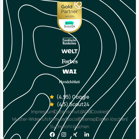
(4,95) Google
(4,5) Scout24
Impressum
Datenschutz
AGB
Cookies
Muster-Widerrufsformular
Social
Sitemap
Daten löschen
Suchprofil löschen