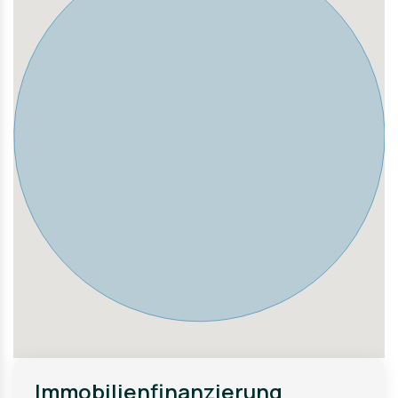
Burg / Höhscheid liegt am Übergang zwischen dem
Solinger Höhenrücken und den landschaftlich reizvollen
Tälern der Wupper. Charakteristisch sind die zahlreichen
bewaldeten Bachtäler und Freiflächen, die dem Stadtteil
seinen naturnahen Charakter verleihen und vielfältige
Freizeit- und Erholungsmöglichkeiten bieten.
Die Nähe zur Wupper sowie zu beliebten Ausflugszielen
wie Schloss Burg unterstreicht zusätzlich den hohen
Freizeitwert der Lage. Gleichzeitig besteht eine gute
Anbindung an die Solinger Innenstadt sowie an die
umliegenden Städte wie Leichlingen, Remscheid oder
Wermelskirchen.
Insgesamt handelt es sich um eine ruhige Wohnlage mit
gewachsenem Umfeld, die urbanes Leben mit einem
hohen Maß an Lebensqualität im Grünen verbindet.
Immobilienfinanzierung