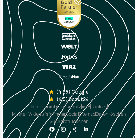
(4,95) Google
(4,5) Scout24
Impressum
Datenschutz
AGB
Cookies
Muster-Widerrufsformular
Social
Sitemap
Daten löschen
Suchprofil löschen