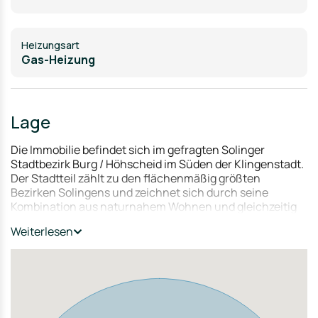
Heizungsart
Gas-Heizung
Lage
Die Immobilie befindet sich im gefragten Solinger
Stadtbezirk Burg / Höhscheid im Süden der Klingenstadt.
Der Stadtteil zählt zu den flächenmäßig größten
Bezirken Solingens und zeichnet sich durch seine
Kombination aus naturnahem Wohnen und gleichzeitig
guter städtischer Anbindung aus.
Weiterlesen
Die Umgebung ist geprägt von gewachsenen
Wohnstrukturen, weitläufigen Grünflächen sowie einer
ruhigen, familienfreundlichen Atmosphäre. Gleichzeitig
profitieren Bewohner von einer soliden Infrastruktur mit
Einkaufsmöglichkeiten, Schulen, Kindergärten sowie
medizinischer Versorgung im näheren Umfeld.