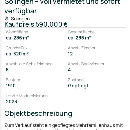
Solingen – voll vermietet und sofort
verfügbar
Solingen
Kaufpreis
590.000 €
Wohnfläche
Gesamtfläche
ca. 286 m²
ca. 286 m²
Grundstück
Anzahl Zimmer
ca. 320 m²
12
Anzahl der Schlafzimmer
Anzahl Badezimmer
8
4
Baujahr
Zustand
1910
Gepflegt
Letzte Modernisierung
2023
Objektbeschreibung
Zum Verkauf steht ein gepflegtes Mehrfamilienhaus mit