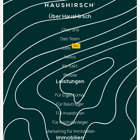
Über HausHirsch
Über uns
Das Team
NEU
Jobs
News
Kontakt
Presse
Leistungen
Für Eigentümer
Für Bauträger
Für Investoren
Für Kapitalanleger
Marketing für Immobilien
Immobilien