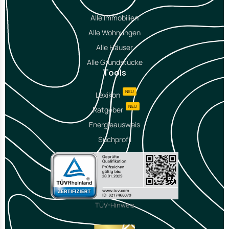
Alle Immobilien
Alle Wohnungen
Alle Häuser
Alle Grundstücke
Tools
NEU
Lexikon
NEU
Ratgeber
Energieausweis
Suchprofil
TÜV-Hinweis