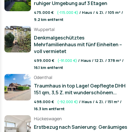
ruhiger Umgebung auf 3 Etagen
475.000 €
(-115.000 €)
/ Haus / 4 Zi. / 105 m² /
9.2 km entfernt
Wuppertal
Denkmalgeschütztes
Mehrfamilienhaus mit fünf Einheiten –
voll vermietet
499.000 €
(-91.000 €)
/ Haus / 12 Zi. / 378 m² /
16.1 km entfernt
Odenthal
Traumhaus in top Lage! Gepflegte DHH
151 qm, 3,5 Z. mit wunderschönem...
498.000 €
(-92.000 €)
/ Haus / 4 Zi. / 151 m² /
16.3 km entfernt
Hückeswagen
Erstbezug nach Sanierung: Geräumiges