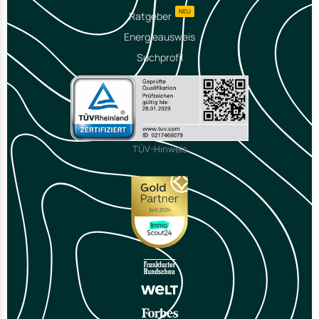
NEU
Ratgeber
Energieausweis
Suchprofil
TÜV-Hinweis