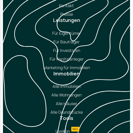
Kontakt
Presse
Leistungen
Für Eigentümer
Für Bauträger
Für Investoren
Für Kapitalanleger
Marketing für Immobilien
Immobilien
Alle Immobilien
Alle Wohnungen
Alle Häuser
Alle Grundstücke
Tools
NEU
Lexikon