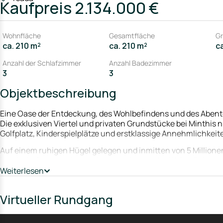
Kaufpreis
2.134.000 €
Wohnfläche
Gesamtfläche
Gr
ca. 210 m²
ca. 210 m²
c
Anzahl der Schlafzimmer
Anzahl Badezimmer
3
3
Objektbeschreibung
Eine Oase der Entdeckung, des Wohlbefindens und des Aben
Die exklusiven Viertel und privaten Grundstücke bei Minthis
Golfplatz, Kinderspielplätze und erstklassige Annehmlichkeit
Auf einem ruhigen Hügel gelegen und inmitten von 5 Millio
Landschaftsraums bietet dieser authentische Wohnrückzugs
Die wegweisende Architektur, inspiriert von lokalen zyprioti
Weiterlesen
Natur auf einzigartige Weise.
Virtueller Rundgang
Hochwertiges Design, das ein starkes Gemeinschaftsgefühl und 
Bestandteil der gemeinsamen Vision zwischen dem renommiert
Architekten von Woods Bagot.