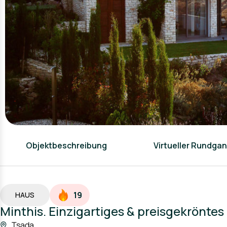
Objektbeschreibung
Virtueller Rundga
19
HAUS
Minthis. Einzigartiges & preisgekrönte
Tsada