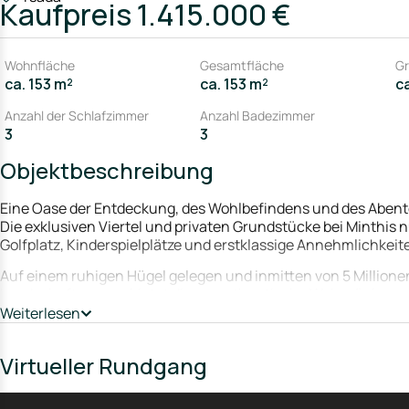
Kaufpreis
1.415.000 €
Wohnfläche
Gesamtfläche
Gr
ca. 153 m²
ca. 153 m²
c
Anzahl der Schlafzimmer
Anzahl Badezimmer
3
3
Objektbeschreibung
Eine Oase der Entdeckung, des Wohlbefindens und des Aben
Die exklusiven Viertel und privaten Grundstücke bei Minthis
Golfplatz, Kinderspielplätze und erstklassige Annehmlichkeit
Auf einem ruhigen Hügel gelegen und inmitten von 5 Millio
Landschaftsraums bietet dieser authentische Wohnrückzugs
Die wegweisende Architektur, inspiriert von lokalen zyprioti
Weiterlesen
Natur auf einzigartige Weise.
Virtueller Rundgang
Hochwertiges Design, das ein starkes Gemeinschaftsgefühl und 
Bestandteil der gemeinsamen Vision zwischen dem renommiert
Architekten von Woods Bagot.