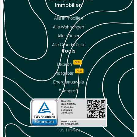
Immobilien
Alle Immobilien
Alle Wohnungen
Alle Häuser
Alle Grundstücke
Tools
NEU
Lexikon
NEU
Ratgeber
Energieausweis
Suchprofil
TÜV-Hinweis