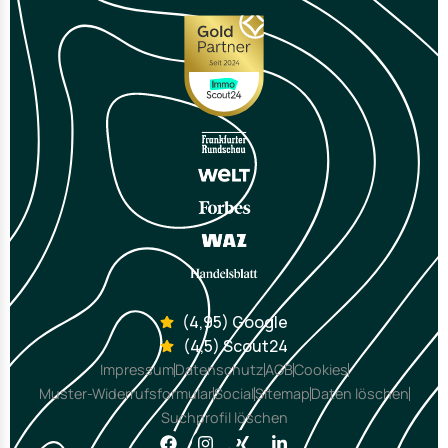
(4,95) Google
(4,5) Scout24
Impressum
Datenschutz
AGB
Cookies
Muster-Widerrufsformular
Social
Sitemap
Daten löschen
Suchprofil löschen