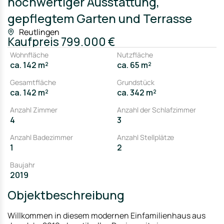
hochwertiger Ausstattung,
gepflegtem Garten und Terrasse
Reutlingen
Kaufpreis
799.000 €
Wohnfläche
Nutzfläche
ca. 142 m²
ca. 65 m²
Gesamtfläche
Grundstück
ca. 142 m²
ca. 342 m²
Anzahl Zimmer
Anzahl der Schlafzimmer
4
3
Anzahl Badezimmer
Anzahl Stellplätze
1
2
Baujahr
2019
Objektbeschreibung
Willkommen in diesem modernen Einfamilienhaus aus