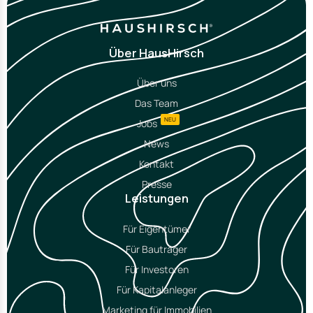
Über HausHirsch
Über uns
Das Team
NEU
Jobs
News
Kontakt
Presse
Leistungen
Für Eigentümer
Für Bauträger
Für Investoren
Für Kapitalanleger
Marketing für Immobilien