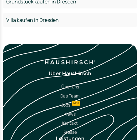
Grundstück kaufen in Dresden
Villa kaufen in Dresden
Über HausHirsch
Über uns
Das Team
NEU
Jobs
News
Kontakt
Presse
Leistungen