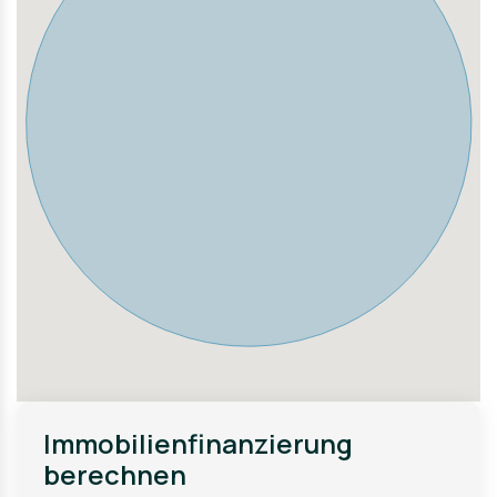
Infrastruktur & Versorgung
Die Stadt Schrozberg verfügt über eine gute
Infrastruktur:
Einkaufsmöglichkeiten direkt im Ort
Ärzte, Apotheken und Banken vorhanden
Kindergärten und modernes Schulzentrum
Gute Verkehrsanbindungen im regionalen Umfeld
Wirtschaft & Gewerbestandort
Schrozberg bietet attraktive Voraussetzungen für
Gewerbetreibende und Investoren:
Stark frequentierte Lage mit hoher Sichtbarkeit
Gute Erreichbarkeit für Kunden und Lieferverkehr
Industrie- und Gewerbestandort mit wachsender
Nachfrage
Attraktive Erweiterungs- und
Entwicklungsmöglichkeiten
Immobilienfinanzierung
berechnen