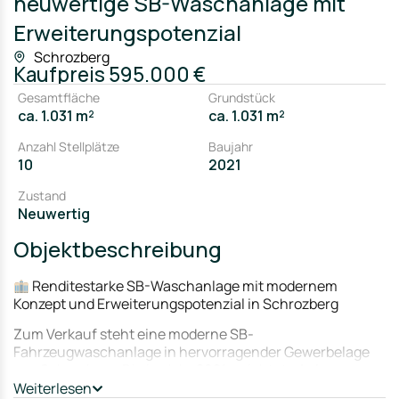
neuwertige SB-Waschanlage mit
Erweiterungspotenzial
Schrozberg
Kaufpreis
595.000 €
Gesamtfläche
Grundstück
ca. 1.031 m²
ca. 1.031 m²
Anzahl Stellplätze
Baujahr
10
2021
Zustand
Neuwertig
Objektbeschreibung
Renditestarke SB-Waschanlage mit modernem
Konzept und Erweiterungspotenzial in Schrozberg
Zum Verkauf steht eine moderne SB-
Fahrzeugwaschanlage in hervorragender Gewerbelage
von Schrozberg. Die im Jahr 2021 errichtete Anlage
befindet sich auf einem ca. 1.031 m² großen Grundstück
Weiterlesen