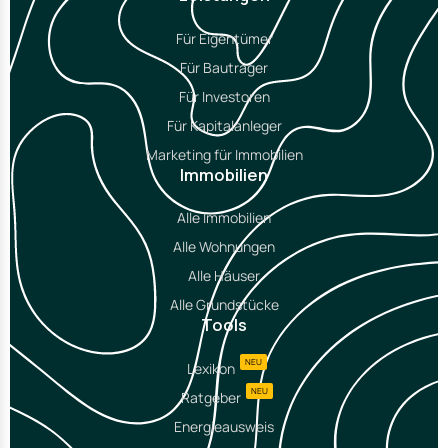
Für Eigentümer
Für Bauträger
Für Investoren
Für Kapitalanleger
Marketing für Immobilien
Immobilien
Alle Immobilien
Alle Wohnungen
Alle Häuser
Alle Grundstücke
Tools
NEU
Lexikon
NEU
Ratgeber
Energieausweis