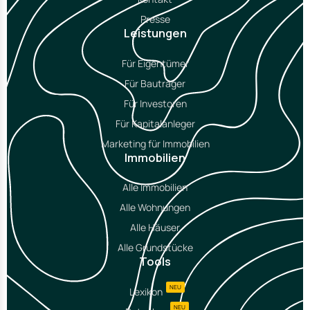
Presse
Leistungen
Für Eigentümer
Für Bauträger
Für Investoren
Für Kapitalanleger
Marketing für Immobilien
Immobilien
Alle Immobilien
Alle Wohnungen
Alle Häuser
Alle Grundstücke
Tools
NEU
Lexikon
NEU