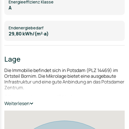
Energieeffizienz Klasse
A
Endenergiebedarf
29,80 kWh/(m²·a)
Lage
Die Immobilie befindet sich in Potsdam (PLZ 14469) im
Ortsteil Bornim. Die Mikrolage bietet eine ausgebaute
Infrastruktur und eine gute Anbindung an das Potsdamer
Zentrum.
Öffentlicher Nahverkehr (ÖPNV):
Die Anbindung an den öffentlichen Nahverkehr ist durch
Weiterlesen
mehrere Buslinien (z.B. 612, 614, 650, 692, 698)
gewährleistet, deren Haltestellen sich in unmittelbarer
Nähe befinden. Diese Linien bieten direkte Verbindungen
in die Potsdamer Innenstadt und zum Hauptbahnhof. Die