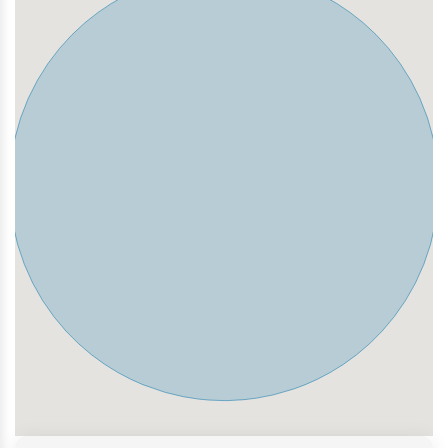
nächstgelegene Straßenbahnanbindung befindet sich
an der Haltestelle Bornstedt/Kirschallee.
Nahversorgung und Infrastruktur:
Die Nahversorgung ist durch Supermärkte (z.B. Edeka,
Netto) und Bäckereien direkt im Ortsteil Bornim
gesichert. Zusätzliche Einrichtungen (Ärzte, Apotheken)
sind ebenfalls im Ortsteil oder im angrenzenden
Bornstedt vorhanden.
Bildungseinrichtungen:
Im Ortsteil Bornim gibt es eine Grundschule sowie
mehrere Kindertagesstätten (z.B. Kita Neunmalklug, Kita
Kids Company). Weitere Bildungseinrichtungen sind in
den benachbarten Ortsteilen und im nahen Potsdam
Science Park (Golm) erreichbar.