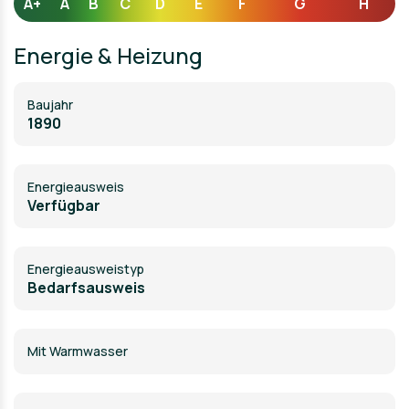
A+
A
B
C
D
E
F
G
H
Energie & Heizung
Baujahr
1890
Energieausweis
Verfügbar
Energie­ausweistyp
Bedarfsausweis
Mit Warmwasser