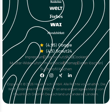
(4,95) Google
(4,5) Scout24
Impressum
Datenschutz
AGB
Cookies
Muster-Widerrufsformular
Social
Sitemap
Daten löschen
Suchprofil löschen
Copyright © 2026 HausHirsch GmbH. Alle Rechte vorbehalten. Die
Wort-/Bildmarke HAUSHIRSCH® ist eine eingetragene Marke von
HausHirsch GmbH in Deutschland und anderen Ländern.