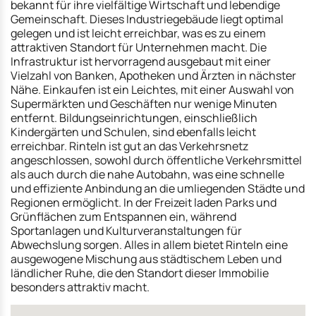
bekannt für ihre vielfältige Wirtschaft und lebendige
Gemeinschaft. Dieses Industriegebäude liegt optimal
gelegen und ist leicht erreichbar, was es zu einem
attraktiven Standort für Unternehmen macht. Die
Infrastruktur ist hervorragend ausgebaut mit einer
Vielzahl von Banken, Apotheken und Ärzten in nächster
Nähe. Einkaufen ist ein Leichtes, mit einer Auswahl von
Supermärkten und Geschäften nur wenige Minuten
entfernt. Bildungseinrichtungen, einschließlich
Kindergärten und Schulen, sind ebenfalls leicht
erreichbar. Rinteln ist gut an das Verkehrsnetz
angeschlossen, sowohl durch öffentliche Verkehrsmittel
als auch durch die nahe Autobahn, was eine schnelle
und effiziente Anbindung an die umliegenden Städte und
Regionen ermöglicht. In der Freizeit laden Parks und
Grünflächen zum Entspannen ein, während
Sportanlagen und Kulturveranstaltungen für
Abwechslung sorgen. Alles in allem bietet Rinteln eine
ausgewogene Mischung aus städtischem Leben und
ländlicher Ruhe, die den Standort dieser Immobilie
besonders attraktiv macht.