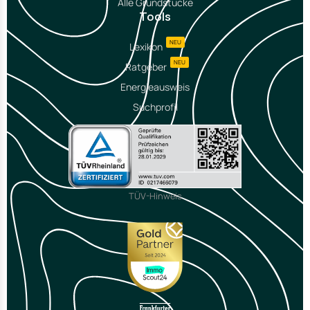
Alle Grundstücke
Tools
NEU
Lexikon
NEU
Ratgeber
Energieausweis
Suchprofil
TÜV-Hinweis