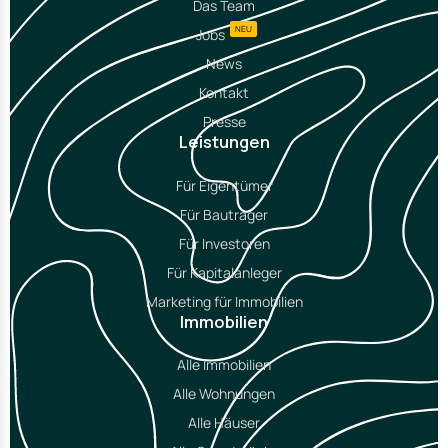
Das Team
NEU
Jobs
News
Kontakt
Presse
Leistungen
Für Eigentümer
Für Bauträger
Für Investoren
Für Kapitalanleger
Marketing für Immobilien
Immobilien
Alle Immobilien
Alle Wohnungen
Alle Häuser