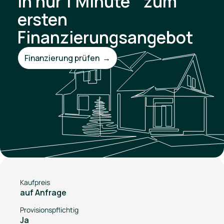
In nur 1 Minute zum
ersten
Finanzierungsangebot
Finanzierung prüfen →
Kaufpreis
auf Anfrage
Provisionspflichtig
Ja