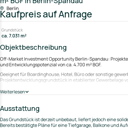
m² BGF in Berlin-Spandau
Berlin
Kaufpreis
auf Anfrage
Grundstück
ca. 7.031 m²
Objektbeschreibung
Off-Market Investment Opportunity Berlin-Spandau: Projekt
und Entwicklungspotenzial von ca. 4.700 m² BGF.
Geeignet für Boardinghouse, Hotel, Büro oder sonstige gewer
Projektentwicklungsgrundstück in etablierter Gewerbelage vo
Grundstück liegt ein positiver Bauvorbescheid vor. Geplant 
realisierbaren Bruttogrundfläche von rund 4.700 m². Zulässi
Weiterlesen
und weitere gewerbliche Nutzungen. Tiefgarage, Dachterra
Bauvorbescheids bereits positiv beurteilt. Das Grundstück biet
Ausstattung
baurechtlich vorbereitetes Entwicklungsprojekt im Berliner M
* Gesamtgrundstücksfläche ca. 7.031 m², davon ca. 4.585 m²
Das Grundstück ist derzeit unbebaut, liefert jedoch eine soli
und ca. 2.446 m² ergänzende Freiflächen im Außenbereich.
Bereits bestätigte Pläne für eine Tiefgarage, Balkone und Au