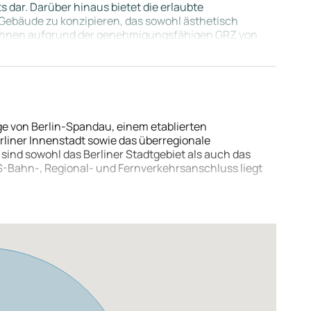
s dar. Darüber hinaus bietet die erlaubte
 Gebäude zu konzipieren, das sowohl ästhetisch
n Ihnen aufgrund der genehmigungsfähigen GRZ von
rfügung. Es besteht die Möglichkeit, zusätzliche
hre spezifischen Anforderungen und Wünsche
ndruckende Flexibilität und Gestaltungsfreiheit.
ge von Berlin-Spandau, einem etablierten
liner Innenstadt sowie das überregionale
sind sowohl das Berliner Stadtgebiet als auch das
S-Bahn-, Regional- und Fernverkehrsanschluss liegt
ustrie-, Technologie- und Dienstleistungsunternehmen
pte wie Boardinghouse, Hotel, Büro oder Service-
 Bauvoranfrage schaffen attraktive Voraussetzungen