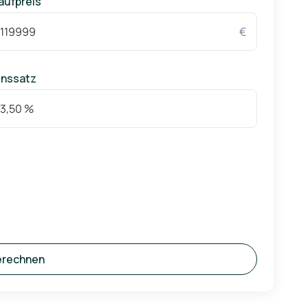
aufpreis
n bize ulaşın. Projekt Adress'te kentsel yaşamın en
€
————————
inssatz
hat offers modern comfort and first-class amenities.
th a home that will meet your highest expectations.
y amenities and attractions:
erechnen
ovide you with maximum comfort and modern lifestyle. In
r convenience.