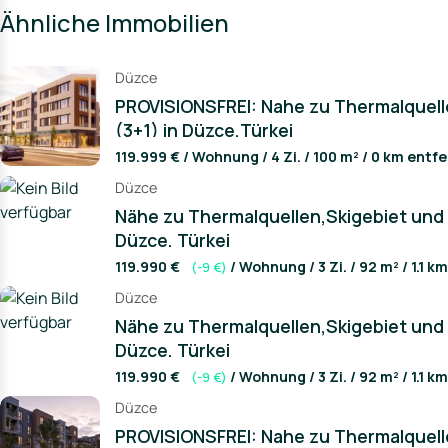
Ähnliche Immobilien
- Stores on the complex
- Security around the clock
Düzce
Quality of life and comfort:
PROVISIONSFREI: Nahe zu Thermalquel
Project Adress not only offers you a luxurious home, but als
everyday life easier. Enjoy the proximity to shopping and other 
(3+1) in Düzce,Türkei
complex.
119.999 € / Wohnung / 4 Zi. / 100 m² / 0 km entf
Contact us today for more information and to arrange a viewing
Düzce
Adress!
Nähe zu Thermalquellen,Skigebiet und
Düzce, Türkei
119.990 €
/ Wohnung / 3 Zi. / 92 m² / 1.1 k
(-9 €)
Düzce
Nähe zu Thermalquellen,Skigebiet und
Düzce, Türkei
119.990 €
/ Wohnung / 3 Zi. / 92 m² / 1.1 k
(-9 €)
Düzce
PROVISIONSFREI: Nahe zu Thermalquel