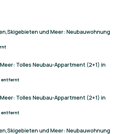
len,Skigebieten und Meer: Neubauwohnung
o a comprehensive infrastructure that makes your
facilities while benefiting from the security in the
ernt
. Experience the best of urban living in Projekt
 Meer: Tolles Neubau-Appartment (2+1) in
m entfernt
 Meer: Tolles Neubau-Appartment (2+1) in
m entfernt
len,Skigebieten und Meer: Neubauwohnung