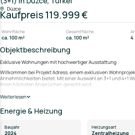
(3+1) in Düzce, Türkei
Düzce
Kaufpreis
119.999 €
Wohnfläche
Gesamtfläche
An
ca. 100 m²
ca. 100 m²
4
Objektbeschreibung
Exklusive Wohnungen mit hochwertiger Ausstattung
Willkommen bei Projekt Adress, einem exklusiven Wohnprojek
Annehmlichkeiten bietet. Mit einer Auswahl an 3+1 und 4+1 
Ihren höchsten Ansprüchen gerecht wird.
Lage und Anbindung:
Weiterlesen
Projekt Adress bietet eine ideale Lage mit einfacher Anbindu
Energie & Heizung
•Nur 200 m bis zur nächsten Bushaltestelle
•2,9 km zum nächsten Krankenhaus
•1,2 km zum Stadtzentrum von Düzce
Baujahr
Heizungsart
•7,3 km zur Universität
2024
Zentralheizung