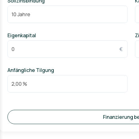
Sollzinsbindung
K
Daha fazla bilgi almak ve bir görüntüleme ayarlamak için bugü
iyisini deneyimleyin!
—————————————————————————————————————
Exclusive apartments
Eigenkapital
Z
Welcome to Projekt Adress, an exclusive residential project t
With a selection of 3+1 and 4+1 apartments, we present you wi
€
Location and accessibility:
Project Adress offers an ideal location with easy access to ke
- Only 200 m to the nearest bus stop
Anfängliche Tilgung
- 2.9 km to the nearest hospital
- 1.2 km to the city center of Düzce
- 7.3 km to the university
Apartment types and facilities:
- 2+1 apartments
- 3+1 apartments
Finanzierung b
Each apartment is equipped with high quality facilities to pr
addition, each apartment has its own parking spaces for you
First class amenities: