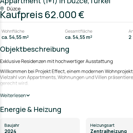
Appartment (1+1) in Düzce,Türkei
Düzce
Kaufpreis
62.000 €
Wohnfläche
Gesamtfläche
An
ca. 54,55 m²
ca. 54,55 m²
2
Objektbeschreibung
Exklusive Residenzen mit hochwertiger Ausstattung
Willkommen bei Projekt Effect, einem modernen Wohnprojekt, d
Vielzahl von Appartments, Wohnungen und Villen präsentier
gerecht wird.
Grundstück und Lage:
Weiterlesen
Projekt Effect erstreckt sich über ein großzügiges Grundstück
Wohnatmosphäre in einer begehrten Lage. Die ideale Anbindu
Energie & Heizung
gewährleistet eine hohe Lebensqualität:
•Bushaltestelle direkt vor der Anlage
Baujahr
Heizungsart
•Nur 4,7 km zum nächsten Krankenhaus
2024
Zentralheizung