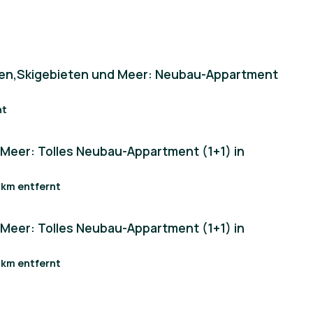
len,Skigebieten und Meer: Neubau-Appartment
um comfort and a modern lifestyle.
nt
Meer: Tolles Neubau-Appartment (1+1) in
9 km entfernt
 a comprehensive infrastructure that makes your
o shopping facilities and benefit from the security and
Meer: Tolles Neubau-Appartment (1+1) in
ng.
9 km entfernt