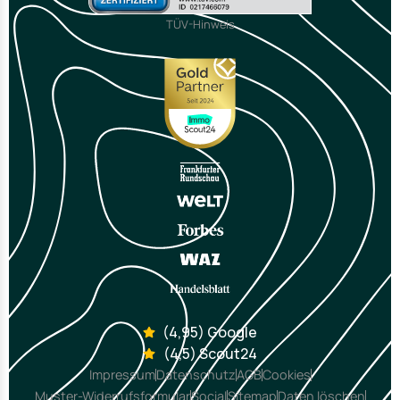
TÜV-Hinweis
(4,95) Google
(4,5) Scout24
Impressum
Datenschutz
AGB
Cookies
Muster-Widerrufsformular
Social
Sitemap
Daten löschen