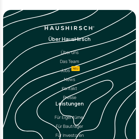
Über HausHirsch
Über uns
Das Team
NEU
Jobs
News
Kontakt
Presse
Leistungen
Für Eigentümer
Für Bauträger
Für Investoren