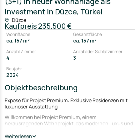
(3+1) in neuer Wohnanlage als
Investment in Düzce, Türkei
Düzce
Kaufpreis
235.500 €
Wohnfläche
Gesamtfläche
ca. 157 m²
ca. 157 m²
Anzahl Zimmer
Anzahl der Schlafzimmer
4
3
Baujahr
2024
Objektbeschreibung
Expose für Projekt Premium: Exklusive Residenzen mit
luxuriöser Ausstattung
Willkommen bei Projekt Premium, einem
herausragenden Wohnprojekt, das modernen Luxus und
Komfort in einer erstklassigen Umgebung vereint. Mit
einer breiten Auswahl an Maisonettewohnungen,
Weiterlesen