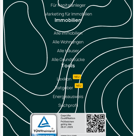
Für Kapitalanleger
Marketing für Immobilien
Immobilien
Alle Immobilien
Alle Wohnungen
Alle Häuser
Alle Grundstücke
Tools
NEU
Lexikon
NEU
Ratgeber
Energieausweis
Suchprofil