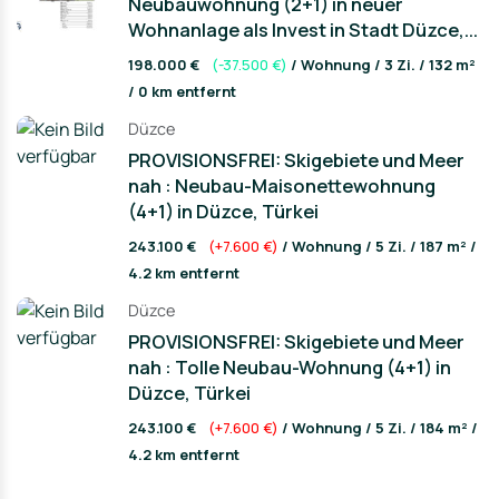
Neubauwohnung (2+1) in neuer
- Large children's playground
Wohnanlage als Invest in Stadt Düzce,...
- Fitness studio
- Communal swimming pool
198.000 €
(-37.500 €)
/ Wohnung / 3 Zi. / 132 m²
- Private parking spaces on the complex
/ 0 km entfernt
Quality of life and comfort:
Düzce
Project Premium not only offers you a luxurious home,
PROVISIONSFREI: Skigebiete und Meer
but also a comprehensive infrastructure that makes your
nah : Neubau-Maisonettewohnung
everyday life easier and more enriching. Enjoy the
proximity to leisure facilities and benefit from the
(4+1) in Düzce, Türkei
security and private parking spaces on the complex.
243.100 €
(+7.600 €)
/ Wohnung / 5 Zi. / 187 m² /
4.2 km entfernt
Düzce
PROVISIONSFREI: Skigebiete und Meer
nah : Tolle Neubau-Wohnung (4+1) in
Düzce, Türkei
243.100 €
(+7.600 €)
/ Wohnung / 5 Zi. / 184 m² /
4.2 km entfernt