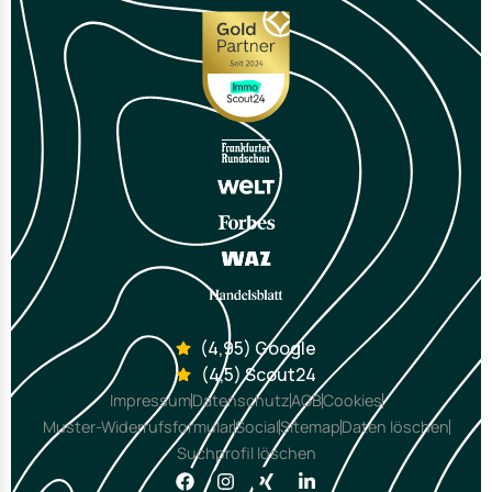
(4,95) Google
(4,5) Scout24
Impressum
Datenschutz
AGB
Cookies
Muster-Widerrufsformular
Social
Sitemap
Daten löschen
Suchprofil löschen