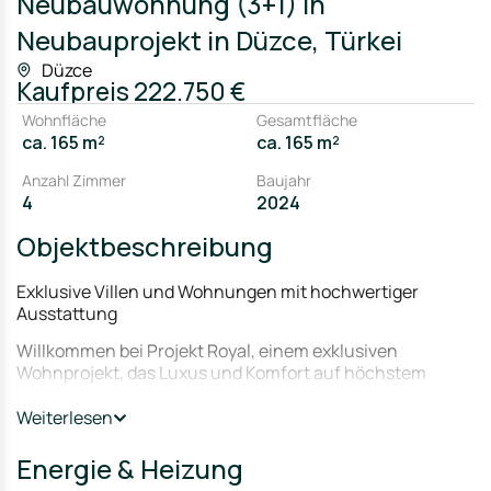
Neubauwohnung (3+1) in
Neubauprojekt in Düzce, Türkei
Düzce
Kaufpreis
222.750 €
Wohnfläche
Gesamtfläche
ca. 165 m²
ca. 165 m²
Anzahl Zimmer
Baujahr
4
2024
Objektbeschreibung
Exklusive Villen und Wohnungen mit hochwertiger
Ausstattung
Willkommen bei Projekt Royal, einem exklusiven
Wohnprojekt, das Luxus und Komfort auf höchstem
Niveau bietet. Mit einer Auswahl an Triplex-Villen,
Duplex-Villen, Maisonettewohnungen und Wohnungen
Weiterlesen
präsentieren wir Ihnen ein Zuhause, das Ihre höchsten
Ansprüche erfüllt.
Energie & Heizung