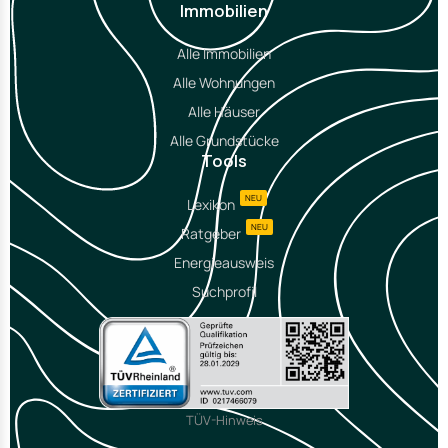
Immobilien
Alle Immobilien
Alle Wohnungen
Alle Häuser
Alle Grundstücke
Tools
NEU
Lexikon
NEU
Ratgeber
Energieausweis
Suchprofil
TÜV-Hinweis