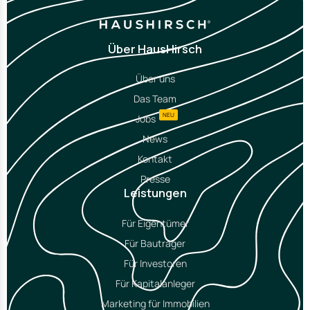
Über HausHirsch
Über uns
Das Team
NEU
Jobs
News
Kontakt
Presse
Leistungen
Für Eigentümer
Für Bauträger
Für Investoren
Für Kapitalanleger
Marketing für Immobilien