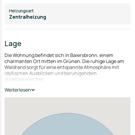
Heizungsart
Zentralheizung
Lage
Die Wohnung befindet sich in Baiersbronn, einem
charmanten Ort mitten im Grünen. Die ruhige Lage am
Waldrand sorgt für eine entspannte Atmosphäre mit
idyllischen Ausblicken und beruhigendem
Vogelgezwitscher.
Erholungsgebiet: Ruhige und naturnahe Wohnlage mit
Weiterlesen
hoher Lebensqualität
Versorgung: Supermärkte, Ärzte und Apotheken in
unmittelbarer Nähe
Bildung: Kindergärten, Grundschulen und
weiterführende Schulen gut erreichbar
Freizeit: Vielfältige Freizeitangebote im Ortszentrum und
Umgebung