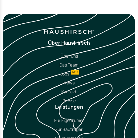
Über HausHirsch
Über uns
Das Team
NEU
Jobs
News
Kontakt
Presse
Leistungen
Für Eigentümer
Für Bauträger