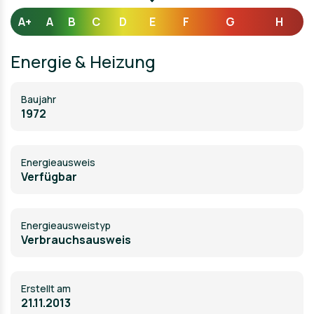
A+
A
B
C
D
E
F
G
H
Energie & Heizung
Baujahr
1972
Energieausweis
Verfügbar
Energie­ausweistyp
Verbrauchsausweis
Erstellt am
21.11.2013