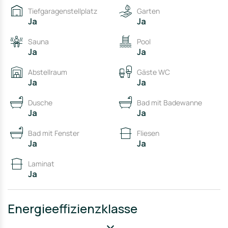
Diese Modernisierungen sorgen für einen zeitgemäßen
Tiefgaragenstellplatz
Garten
Wohnkomfort und einen gepflegten Gesamteindruck.
Ja
Ja
Sauna
Pool
Ja
Ja
Abstellraum
Gäste WC
Ja
Ja
Dusche
Bad mit Badewanne
Ja
Ja
Bad mit Fenster
Fliesen
Ja
Ja
Laminat
Ja
Energieeffizienzklasse