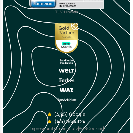
TÜV-Hinweis
(4,95) Google
(4,5) Scout24
Impressum
Datenschutz
AGB
Cookies