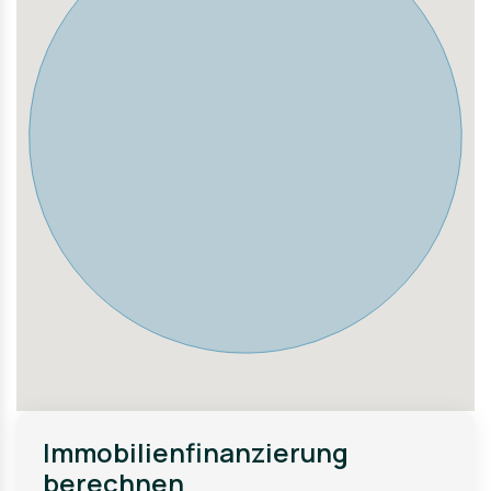
Verkehrsanbindung: Gute ÖPNV-Anbindung, schnelle
Erreichbarkeit der Autobahn
Diese Lage vereint Natur, Ruhe und gute Infrastruktur –
ideal für alle, die Erholung und Alltag perfekt verbinden
möchten.
Immobilienfinanzierung
berechnen