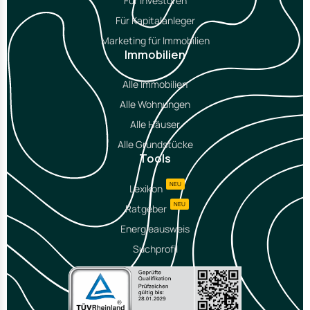
Für Investoren
Für Kapitalanleger
Marketing für Immobilien
Immobilien
Alle Immobilien
Alle Wohnungen
Alle Häuser
Alle Grundstücke
Tools
NEU
Lexikon
NEU
Ratgeber
Energieausweis
Suchprofil