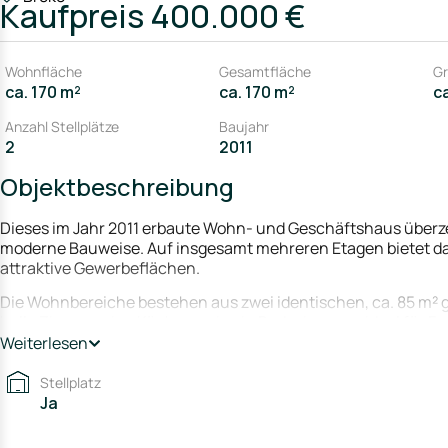
Kaufpreis
400.000 €
Wohnfläche
Gesamtfläche
Gr
ca. 170 m²
ca. 170 m²
c
Anzahl Stellplätze
Baujahr
2
2011
Objektbeschreibung
Dieses im Jahr 2011 erbaute Wohn- und Geschäftshaus überze
moderne Bauweise. Auf insgesamt mehreren Etagen bietet d
attraktive Gewerbeflächen.
Die Wohnbereiche bestehen aus zwei identischen, ca. 85 m² 
helle Zimmer, eine Küche sowie ein Badezimmer – ideal für Fa
Weiterlesen
Zusätzlich stehen eine Bürofläche sowie weitere Gewerbefläc
können – beispielsweise für Dienstleistungen, Handel oder al
Stellplatz
hervorragend als Kapitalanlage oder zur Kombination von W
Ja
Abgerundet wird das Angebot durch eine Doppelgarage mit ca.