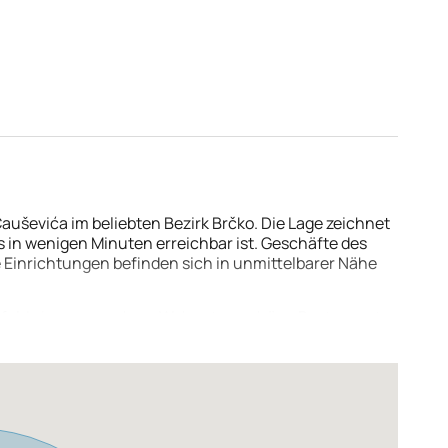
 für eine Übernahme, Vermietung oder Eigennutzung
ndbuchblatt.
Čauševića im beliebten Bezirk Brčko. Die Lage zeichnet
 in wenigen Minuten erreichbar ist. Geschäfte des
 Einrichtungen befinden sich in unmittelbarer Nähe
 Umfeld eine angenehme Wohnatmosphäre. Restaurants,
reichen. Durch die gute Verkehrsanbindung eignet sich