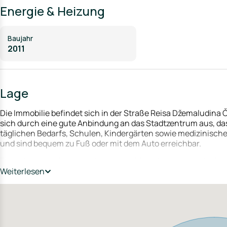
zusätzlichen Stauraum bietet.
Energie & Heizung
Das gesamte Gebäude steht derzeit leer und ist somit sofort
verfügbar.
Baujahr
Sämtliche Etagen sind aufgeteilt und haben ein eigenes Gru
2011
Lage
Die Immobilie befindet sich in der Straße Reisa Džemaludina 
sich durch eine gute Anbindung an das Stadtzentrum aus, das
täglichen Bedarfs, Schulen, Kindergärten sowie medizinische
und sind bequem zu Fuß oder mit dem Auto erreichbar.
Dank der zentralen, aber dennoch ruhigen Lage bietet das
Cafés und Freizeitmöglichkeiten sind ebenfalls schnell zu er
Weiterlesen
die Lage sowohl für Familien als auch für Berufspendler.
Die Entfernung zur kroatischen Grenze beträgt ca. 600 m.