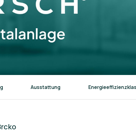
ng
Ausstattung
Energieeffizienzkla
Brcko