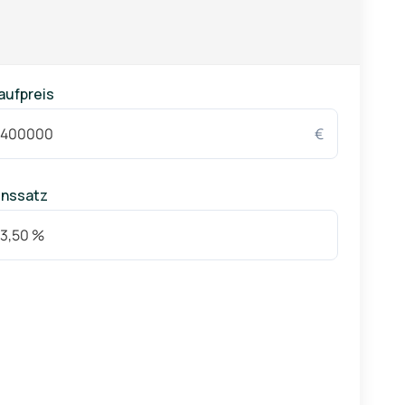
aufpreis
€
inssatz