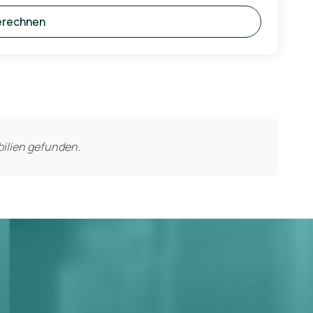
erechnen
ilien gefunden.