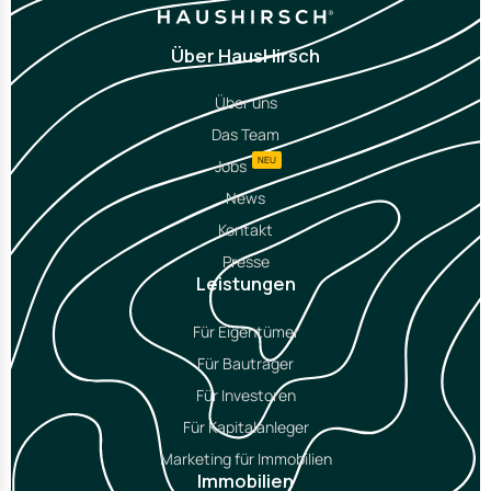
Über HausHirsch
Über uns
Das Team
NEU
Jobs
News
Kontakt
Presse
Leistungen
Für Eigentümer
Für Bauträger
Für Investoren
Für Kapitalanleger
Marketing für Immobilien
Immobilien