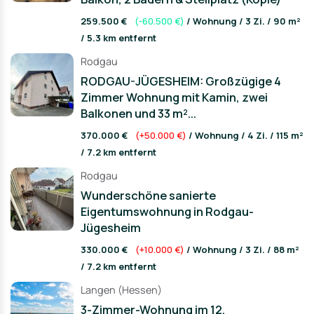
259.500 €
(-60.500 €)
/ Wohnung / 3 Zi. / 90 m²
/ 5.3 km entfernt
Rodgau
RODGAU-JÜGESHEIM: Großzügige 4
Zimmer Wohnung mit Kamin, zwei
Balkonen und 33 m²...
370.000 €
(+50.000 €)
/ Wohnung / 4 Zi. / 115 m²
/ 7.2 km entfernt
Rodgau
Wunderschöne sanierte
Eigentumswohnung in Rodgau-
Jügesheim
330.000 €
(+10.000 €)
/ Wohnung / 3 Zi. / 88 m²
/ 7.2 km entfernt
Langen (Hessen)
3-Zimmer-Wohnung im 12.