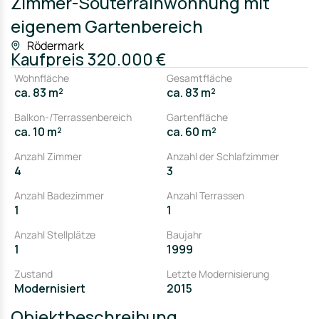
Zimmer-Souterrainwohnung mit
eigenem Gartenbereich
Rödermark
Kaufpreis
320.000 €
Wohnfläche
Gesamtfläche
ca. 83 m²
ca. 83 m²
Balkon-/Terrassenbereich
Gartenfläche
ca. 10 m²
ca. 60 m²
Anzahl Zimmer
Anzahl der Schlafzimmer
4
3
Anzahl Badezimmer
Anzahl Terrassen
1
1
Anzahl Stellplätze
Baujahr
1
1999
Zustand
Letzte Modernisierung
Modernisiert
2015
Objektbeschreibung