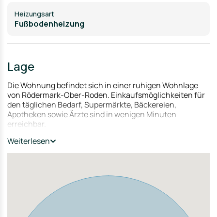
Heizungsart
Fußbodenheizung
Lage
Die Wohnung befindet sich in einer ruhigen Wohnlage
von Rödermark-Ober-Roden. Einkaufsmöglichkeiten für
den täglichen Bedarf, Supermärkte, Bäckereien,
Apotheken sowie Ärzte sind in wenigen Minuten
erreichbar.
Familien profitieren von einer guten Infrastruktur mit
Weiterlesen
Kindergärten, Grundschulen und weiterführenden
Schulen im näheren Umfeld. Zahlreiche Freizeit- und
Sportangebote sowie Grünflächen sorgen für einen
hohen Wohn- und Freizeitwert.
Der Bahnhof Ober-Roden mit Anbindung an das Rhein-
Main-Gebiet ist schnell erreichbar. Zudem bestehen gute
Verkehrsanbindungen über die B45 sowie die