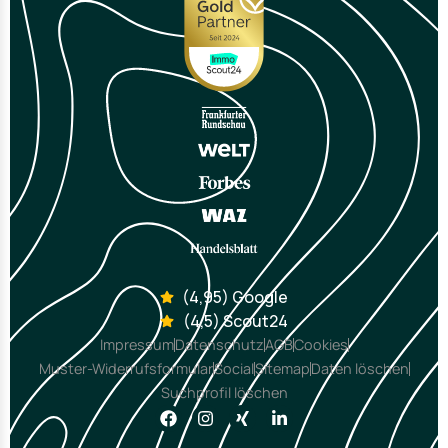
(4,95) Google
(4,5) Scout24
Impressum
Datenschutz
AGB
Cookies
Muster-Widerrufsformular
Social
Sitemap
Daten löschen
Suchprofil löschen