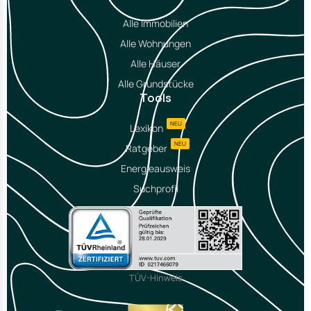
Alle Immobilien
Alle Wohnungen
Alle Häuser
Alle Grundstücke
Tools
NEU
Lexikon
NEU
Ratgeber
Energieausweis
Suchprofil
TÜV-Hinweis