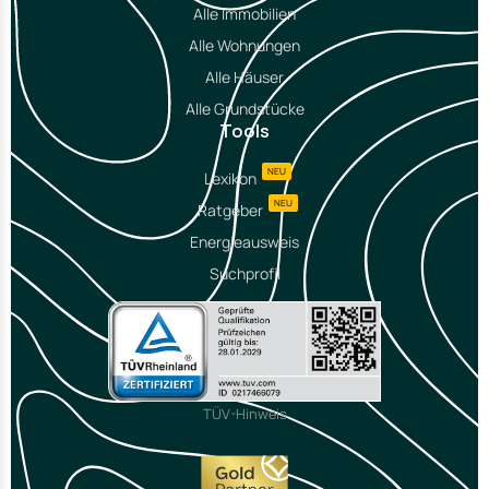
Alle Immobilien
Alle Wohnungen
Alle Häuser
Alle Grundstücke
Tools
NEU
Lexikon
NEU
Ratgeber
Energieausweis
Suchprofil
TÜV-Hinweis