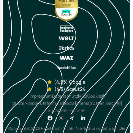
(4,95) Google
(4,5) Scout24
Impressum
Datenschutz
AGB
Cookies
Muster-Widerrufsformular
Social
Sitemap
Daten löschen
Suchprofil löschen
Copyright © 2026 HausHirsch GmbH. Alle Rechte vorbehalten. Die