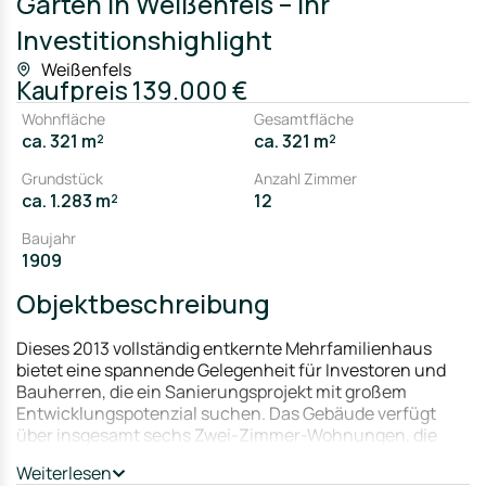
Garten in Weißenfels – Ihr
Investitionshighlight
Weißenfels
Kaufpreis
139.000 €
Wohnfläche
Gesamtfläche
ca. 321 m²
ca. 321 m²
Grundstück
Anzahl Zimmer
ca. 1.283 m²
12
Baujahr
1909
Objektbeschreibung
Dieses 2013 vollständig entkernte Mehrfamilienhaus
bietet eine spannende Gelegenheit für Investoren und
Bauherren, die ein Sanierungsprojekt mit großem
Entwicklungspotenzial suchen. Das Gebäude verfügt
über insgesamt sechs Zwei-Zimmer-Wohnungen, die
individuell gestaltet und modernisiert werden können.
Weiterlesen