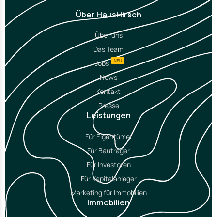
Über HausHirsch
Über uns
Das Team
NEU
Jobs
News
Kontakt
Presse
Leistungen
Für Eigentümer
Für Bauträger
Für Investoren
Für Kapitalanleger
Marketing für Immobilien
Immobilien