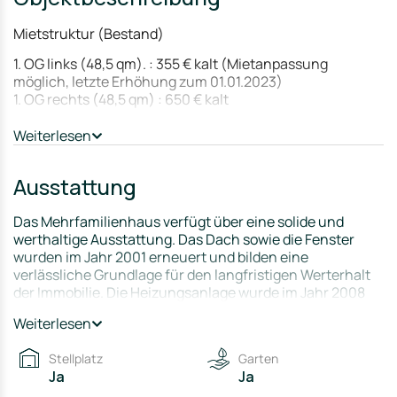
Mietstruktur (Bestand)
1. OG links (48,5 qm). : 355 € kalt (Mietanpassung
möglich, letzte Erhöhung zum 01.01.2023)
1. OG rechts (48,5 qm) : 650 € kalt
EG links: Vermietbar zu vergleichbaren Konditionen
Weiterlesen
(Mietgarantie durch ET)
EG rechts: Vermietbar zu vergleichbaren Konditionen
Ausstattung
-> Monatliche Soll-Miete Bestand: ca. 1.980 €
-> Jahresnettokaltmiete Bestand: ca. 23.760 €
Das Mehrfamilienhaus verfügt über eine solide und
werthaltige Ausstattung. Das Dach sowie die Fenster
Rendite Bestand (ohne Ausbau)
wurden im Jahr 2001 erneuert und bilden eine
Bruttorendite: ca. 7,1 – 7,5 %
verlässliche Grundlage für den langfristigen Werterhalt
Kaufpreisfaktor: ca. 13,7
der Immobilie. Die Heizungsanlage wurde im Jahr 2008
-> Mieten im absoluten Mittelfeld (steigerungspotenzial
eingebaut und versorgt das Gebäude zuverlässig mit
Weiterlesen
vorhanden)
Wärme.
Dachgeschoss – Ausbaupotenzial
Die elektrische Anlage ist in 3-Phasen-Ausführung
Stellplatz
Garten
(Drehstrom, 4-Leiter-System) installiert und erfüllt damit
Ja
Ja
- Ausbau zu 1 Wohneinheit ca. 60 m²
die Anforderungen eines Mehrfamilienhauses