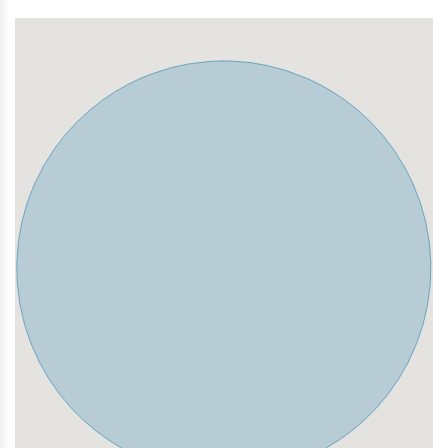
Wohnhäuser prägen das Straßenbild.
Nahversorgung
In unmittelbarer Nähe zur Scharnhorststraße befindet
sich eine gute Auswahl an täglichen
Versorgungseinrichtungen:
Supermärkte & Lebensmitteldiscounter wie Netto und
Mix Markt sind fußläufig erreichbar.
Bäckereien (z. B. Karduck, Kaminiarz) und ein Kiosk
sorgen für schnelle Besorgungen am Morgen.
Mehrere kleine Gastronomie- und Imbissangebote
befinden sich im Umfeld, etwa griechische, italienische
oder internationale Schnellrestaurants.
Weitere Dienstleistungen wie Apotheken, Friseur- und
Einzelhandelsangebote sind im Quartier vorhanden.
Nur wenige Gehminuten entfernt liegt außerdem das
StadtCenter Düren als bedeutende Einkaufsadresse der
Innenstadt. Hier finden sich zahlreiche Geschäfte aus
Mode, Elektronik, Kosmetik, Gastronomie und
Serviceangeboten auf kompaktem Raum.
Öffentliche Verkehrsanbindung
Bushaltestellen befinden sich direkt in der Nähe der