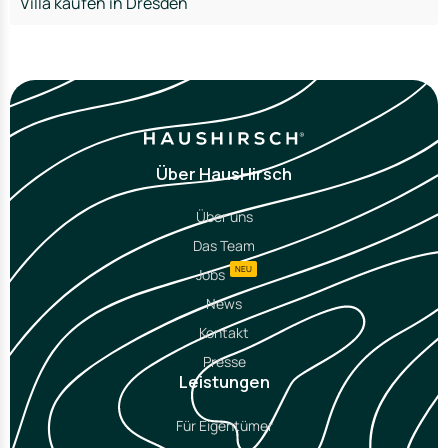
Villa kaufen in Dresden
Über HausHirsch
Über uns
Das Team
NEU
Jobs
News
Kontakt
Presse
Leistungen
Für Eigentümer