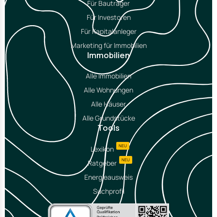
Für Bauträger
Für Investoren
Für Kapitalanleger
Marketing für Immobilien
Immobilien
Alle Immobilien
Alle Wohnungen
Alle Häuser
Alle Grundstücke
Tools
NEU
Lexikon
NEU
Ratgeber
Energieausweis
Suchprofil