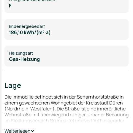
F
Endenergiebedarf
186,10 kWh/(m²·a)
Heizungsart
Gas-Heizung
Lage
Die Immobilie befindet sich in der Scharnhorststraße in
einem gewachsenen Wohngebiet der Kreisstadt Düren
(Nordrhein-Westfalen). Die Straße ist eine innerörtliche
Wohnstraße mit überwiegend ruhiger, urbaner Bebauung
im Siedlungsbereich Grüngürtel und verläuft in gerader
Linie zwischen den Verkehrsachsen Merzenicher Straße
Weiterlesen
und Brückenstraße. Historische Altbauten und jüngere